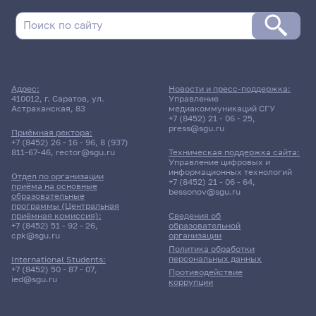
Адрес:
Новости и пресс-поддержка:
410012, г. Саратов, ул.
Управление
Астраханская, 83
медиакоммуникаций СГУ
+7 (8452) 21 - 06 - 25
,
press@sgu.ru
Приёмная ректора:
+7 (8452) 26 - 16 - 96
,
8 (937)
811-67-46
,
rector@sgu.ru
Техническая поддержка сайта:
Управление цифровых и
информационных технологий
Отдел по организации
+7 (8452) 21 - 06 - 64
,
приёма на основные
bessonov@sgu.ru
образовательные
программы (Центральная
приёмная комиссия):
Сведения об
+7 (8452) 51 - 92 - 26
,
образовательной
cpk@sgu.ru
организации
Политика обработки
персональных данных
International Students:
+7 (8452) 50 - 87 - 07
,
Противодействие
ied@sgu.ru
коррупции