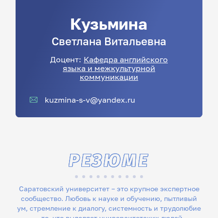
Кузьмина
Светлана
Витальевна
Доцент:
Кафедра английского
языка и межкультурной
коммуникации
kuzmina-s-v@yandex.ru
РЕЗЮМЕ
Саратовский университет – это крупное экспертное
сообщество. Любовь к науке и обучению, пытливый
ум, стремление к диалогу, системность и трудолюбие
– то, что выделяет университетских людей