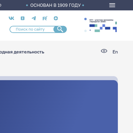
ОСНОВАН В 1909 ГОДУ
О
Социальные
сети
дная деятельность
En