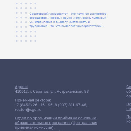
Саратовский университет – это крупное экспертное
сообщество. Любовь к науке и обучению, пытливый
ум, стремление к диалогу, системность и
трудолюбие – то, что выделяет университетских
людей
Адрес:
Св
410012, г. Саратов, ул. Астраханская, 83
об
ор
Приёмная ректора:
По
+7 (8452) 26 - 16 - 96
,
8 (937) 811-67-46
,
пе
rector@sgu.ru
Пр
Отдел по организации приёма на основные
ко
образовательные программы (Центральная
приёмная комиссия):