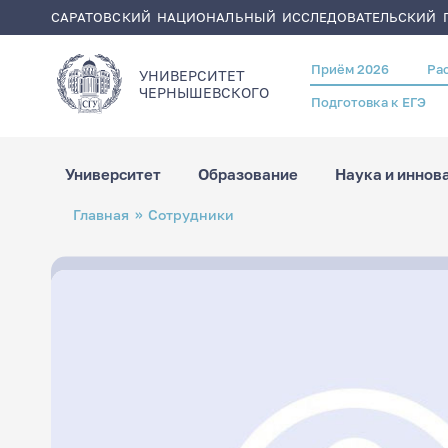
САРАТОВСКИЙ НАЦИОНАЛЬНЫЙ ИССЛЕДОВАТЕЛЬСКИЙ Г
Приём 2026
Ра
Header
УНИВЕРСИТЕТ
menu
ЧЕРНЫШЕВСКОГO
Подготовка к ЕГЭ
Университет
Образование
Наука и иннов
Перейти
Строка
Главная
Сотрудники
к
навигации
основному
содержанию