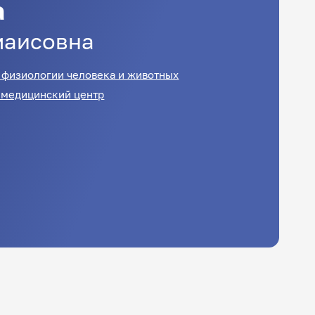
а
маисовна
 физиологии человека и животных
 медицинский центр