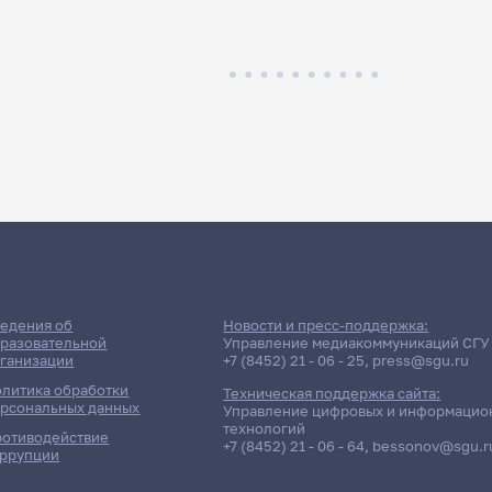
едения об
Новости и пресс-поддержка:
разовательной
Управление медиакоммуникаций СГУ
ганизации
+7 (8452) 21 - 06 - 25
,
press@sgu.ru
литика обработки
Техническая поддержка сайта:
рсональных данных
Управление цифровых и информацио
технологий
отиводействие
+7 (8452) 21 - 06 - 64
,
bessonov@sgu.r
ррупции