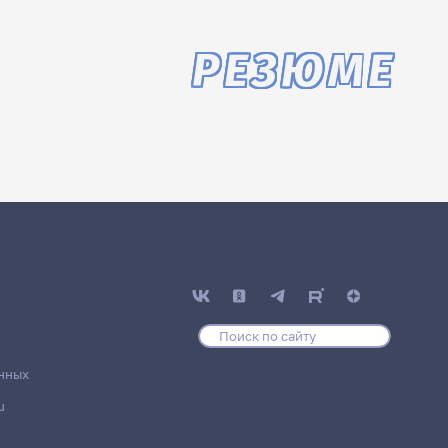
РЕЗЮМЕ
нных
u