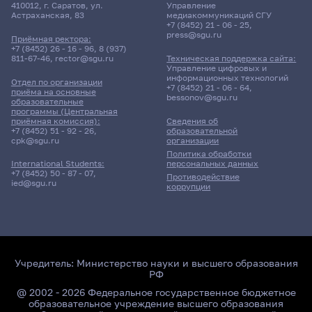
410012, г. Саратов, ул.
Управление
Астраханская, 83
медиакоммуникаций СГУ
+7 (8452) 21 - 06 - 25
,
press@sgu.ru
Приёмная ректора:
+7 (8452) 26 - 16 - 96
,
8 (937)
811-67-46
,
rector@sgu.ru
Техническая поддержка сайта:
Управление цифровых и
информационных технологий
Отдел по организации
+7 (8452) 21 - 06 - 64
,
приёма на основные
bessonov@sgu.ru
образовательные
программы (Центральная
приёмная комиссия):
Сведения об
+7 (8452) 51 - 92 - 26
,
образовательной
cpk@sgu.ru
организации
Политика обработки
персональных данных
International Students:
+7 (8452) 50 - 87 - 07
,
Противодействие
ied@sgu.ru
коррупции
Учредитель:
Министерство науки и высшего образования
РФ
@ 2002 - 2026 Федеральное государственное бюджетное
образовательное учреждение высшего образования