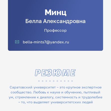
Минц
Белла
Александровна
Профессор
bella-mints7@yandex.ru
РЕЗЮМЕ
Саратовский университет – это крупное экспертное
сообщество. Любовь к науке и обучению, пытливый
ум, стремление к диалогу, системность и трудолюбие
– то, что выделяет университетских людей