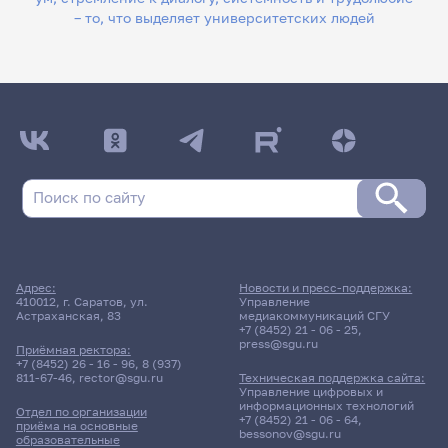
– то, что выделяет университетских людей
Адрес:
Новости и пресс-поддержка:
410012, г. Саратов, ул.
Управление
Астраханская, 83
медиакоммуникаций СГУ
+7 (8452) 21 - 06 - 25
,
press@sgu.ru
Приёмная ректора:
+7 (8452) 26 - 16 - 96
,
8 (937)
811-67-46
,
rector@sgu.ru
Техническая поддержка сайта:
Управление цифровых и
информационных технологий
Отдел по организации
+7 (8452) 21 - 06 - 64
,
приёма на основные
bessonov@sgu.ru
образовательные