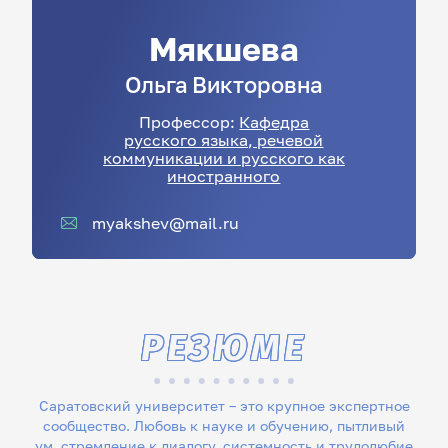
Мякшева
Ольга
Викторовна
Профессор:
Кафедра
русского языка, речевой
коммуникации и русского как
иностранного
myakshev@mail.ru
РЕЗЮМЕ
Саратовский университет – это крупное экспертное
сообщество. Любовь к науке и обучению, пытливый
ум, стремление к диалогу, системность и трудолюбие