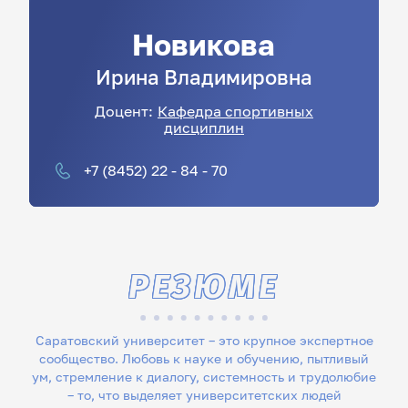
Новикова
Ирина
Владимировна
Доцент:
Кафедра спортивных
дисциплин
+7 (8452) 22 - 84 - 70
РЕЗЮМЕ
Саратовский университет – это крупное экспертное
сообщество. Любовь к науке и обучению, пытливый
ум, стремление к диалогу, системность и трудолюбие
– то, что выделяет университетских людей