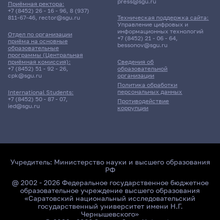
press@sgu.ru
Приёмная ректора:
+7 (8452) 26 - 16 - 96
,
8 (937)
811-67-46
,
rector@sgu.ru
Техническая поддержка сайта:
Управление цифровых и
информационных технологий
Отдел по организации
+7 (8452) 21 - 06 - 64
,
приёма на основные
bessonov@sgu.ru
образовательные
программы (Центральная
приёмная комиссия):
Сведения об
+7 (8452) 51 - 92 - 26
,
образовательной
cpk@sgu.ru
организации
Политика обработки
персональных данных
International Students:
+7 (8452) 50 - 87 - 07
,
Противодействие
ied@sgu.ru
коррупции
Учредитель:
Министерство науки и высшего образования
РФ
@ 2002 - 2026 Федеральное государственное бюджетное
образовательное учреждение высшего образования
«Саратовский национальный исследовательский
государственный университет имени Н.Г.
Чернышевского»