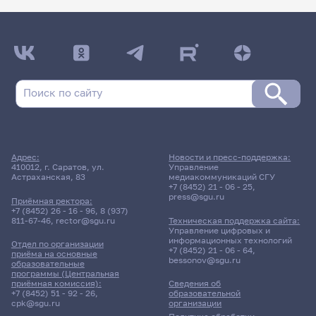
Адрес:
Новости и пресс-поддержка:
410012, г. Саратов, ул.
Управление
Астраханская, 83
медиакоммуникаций СГУ
+7 (8452) 21 - 06 - 25
,
press@sgu.ru
Приёмная ректора:
+7 (8452) 26 - 16 - 96
,
8 (937)
811-67-46
,
rector@sgu.ru
Техническая поддержка сайта:
Управление цифровых и
информационных технологий
Отдел по организации
+7 (8452) 21 - 06 - 64
,
приёма на основные
bessonov@sgu.ru
образовательные
программы (Центральная
приёмная комиссия):
Сведения об
+7 (8452) 51 - 92 - 26
,
образовательной
cpk@sgu.ru
организации