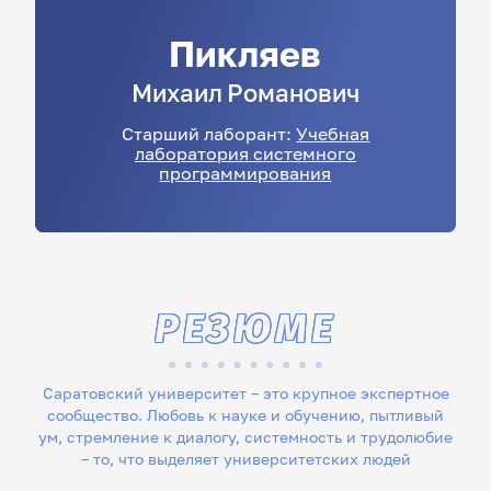
Пикляев
Михаил
Романович
Старший лаборант:
Учебная
лаборатория системного
программирования
РЕЗЮМЕ
Саратовский университет – это крупное экспертное
сообщество. Любовь к науке и обучению, пытливый
ум, стремление к диалогу, системность и трудолюбие
– то, что выделяет университетских людей