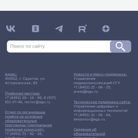
Адрес:
Новости и пресс-поддержка:
410012, г. Саратов, ул.
Управление
Астраханская, 83
медиакоммуникаций СГУ
+7 (8452) 21 - 06 - 25
,
press@sgu.ru
Приёмная ректора:
+7 (8452) 26 - 16 - 96
,
8 (937)
811-67-46
,
rector@sgu.ru
Техническая поддержка сайта:
Управление цифровых и
информационных технологий
Отдел по организации
+7 (8452) 21 - 06 - 64
,
приёма на основные
bessonov@sgu.ru
образовательные
программы (Центральная
приёмная комиссия):
Сведения об
+7 (8452) 51 - 92 - 26
,
образовательной
cpk@sgu.ru
организации