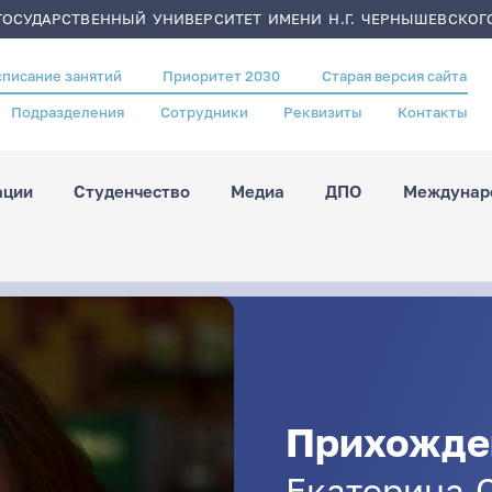
ОСУДАРСТВЕННЫЙ УНИВЕРСИТЕТ ИМЕНИ Н.Г. ЧЕРНЫШЕВСКОГ
списание занятий
Приоритет 2030
Старая версия сайта
Подразделения
Сотрудники
Реквизиты
Контакты
ации
Студенчество
Медиа
ДПО
Междунаро
Прихожде
Екатерина