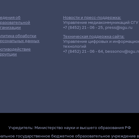
едения об
Новости и пресс-поддержка:
разовательной
Управление медиакоммуникаций СГУ
ганизации
+7 (8452) 21 - 06 - 25
,
press@sgu.ru
литика обработки
Техническая поддержка сайта:
рсональных данных
Управление цифровых и информацио
технологий
отиводействие
+7 (8452) 21 - 06 - 64
,
bessonov@sgu.r
ррупции
Учредитель:
Министерство науки и высшего образования РФ
ральное государственное бюджетное образовательное учреждение 