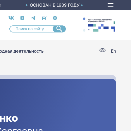
ОСНОВАН В 1909 ГОДУ
О
Социальные
сети
дная деятельность
En
нко
Сергеевна