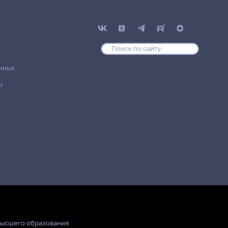
нных
u
высшего образования