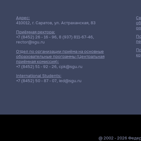
Адрес:
Св
410012, г. Саратов, ул. Астраханская, 83
об
ор
Приёмная ректора:
По
+7 (8452) 26 - 16 - 96
,
8 (937) 811-67-46
,
пе
rector@sgu.ru
Пр
Отдел по организации приёма на основные
ко
образовательные программы (Центральная
приёмная комиссия):
+7 (8452) 51 - 92 - 26
,
cpk@sgu.ru
International Students:
+7 (8452) 50 - 87 - 07
,
ied@sgu.ru
@ 2002 - 2026 Феде