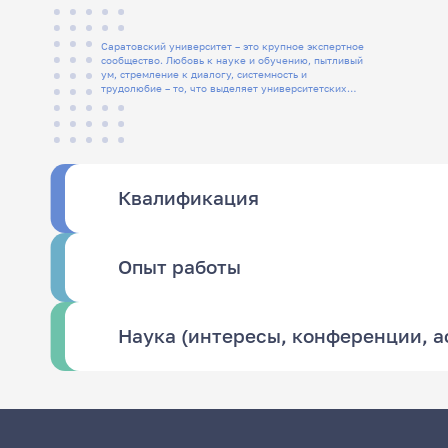
Саратовский университет – это крупное экспертное
сообщество. Любовь к науке и обучению, пытливый
ум, стремление к диалогу, системность и
трудолюбие – то, что выделяет университетских
людей
Квалификация
Опыт работы
Наука (интересы, конференции, 