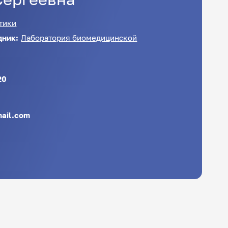
тики
дник:
Лаборатория биомедицинской
20
ail.com