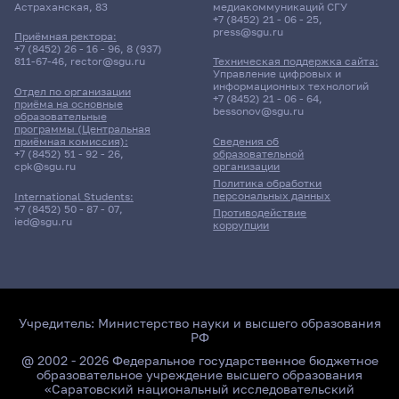
Астраханская, 83
медиакоммуникаций СГУ
+7 (8452) 21 - 06 - 25
,
press@sgu.ru
Приёмная ректора:
+7 (8452) 26 - 16 - 96
,
8 (937)
811-67-46
,
rector@sgu.ru
Техническая поддержка сайта:
Управление цифровых и
информационных технологий
Отдел по организации
+7 (8452) 21 - 06 - 64
,
приёма на основные
bessonov@sgu.ru
образовательные
программы (Центральная
приёмная комиссия):
Сведения об
+7 (8452) 51 - 92 - 26
,
образовательной
cpk@sgu.ru
организации
Политика обработки
персональных данных
International Students:
+7 (8452) 50 - 87 - 07
,
Противодействие
ied@sgu.ru
коррупции
Учредитель:
Министерство науки и высшего образования
РФ
@ 2002 - 2026 Федеральное государственное бюджетное
образовательное учреждение высшего образования
«Саратовский национальный исследовательский