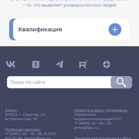
– то, что выделяет университетских людей
Квалификация
Адрес:
Новости и пресс-поддержка:
410012, г. Саратов, ул.
Управление
Астраханская, 83
медиакоммуникаций СГУ
+7 (8452) 21 - 06 - 25
,
press@sgu.ru
Приёмная ректора:
+7 (8452) 26 - 16 - 96
,
8 (937)
811-67-46
,
rector@sgu.ru
Техническая поддержка сайта: