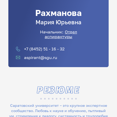
Рахманова
Мария
Юрьевна
Начальник:
Отдел
аспирантуры
+7 (8452) 51 - 16 - 32
aspirant@sgu.ru
РЕЗЮМЕ
Саратовский университет – это крупное экспертное
сообщество. Любовь к науке и обучению, пытливый
ум, стремление к диалогу, системность и трудолюбие