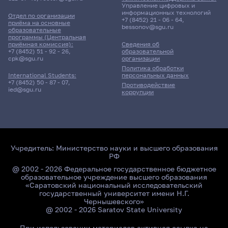
Управление цифровых и
информационных технологий
Отдел по организации
+7 (8452) 21 - 06 - 64
,
приёма на основные
bessonov@sgu.ru
образовательные
программы (Центральная
приёмная комиссия):
Сведения об
+7 (8452) 51 - 92 - 26
,
образовательной
cpk@sgu.ru
организации
Политика обработки
персональных данных
International Students:
+7 (8452) 50 - 87 - 07
,
Противодействие
ied@sgu.ru
коррупции
Учредитель:
Министерство науки и высшего образования
РФ
@ 2002 - 2026 Федеральное государственное бюджетное
образовательное учреждение высшего образования
«Саратовский национальный исследовательский
государственный университет имени Н.Г.
Чернышевского»
@ 2002 - 2026 Saratov State University
При использовании материалов активная ссылка на