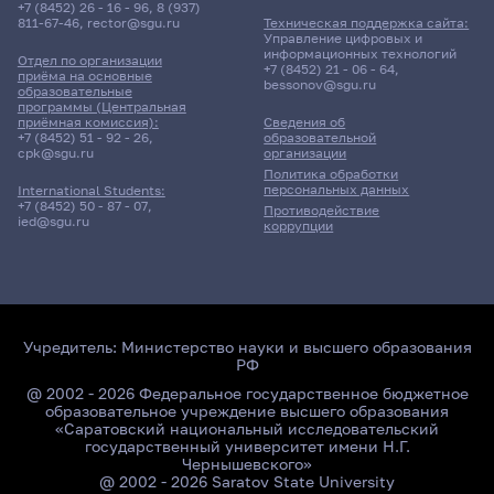
+7 (8452) 26 - 16 - 96
,
8 (937)
811-67-46
,
rector@sgu.ru
Техническая поддержка сайта:
Управление цифровых и
информационных технологий
Отдел по организации
+7 (8452) 21 - 06 - 64
,
приёма на основные
bessonov@sgu.ru
образовательные
программы (Центральная
приёмная комиссия):
Сведения об
+7 (8452) 51 - 92 - 26
,
образовательной
cpk@sgu.ru
организации
Политика обработки
персональных данных
International Students:
+7 (8452) 50 - 87 - 07
,
Противодействие
ied@sgu.ru
коррупции
Учредитель:
Министерство науки и высшего образования
РФ
@ 2002 - 2026 Федеральное государственное бюджетное
образовательное учреждение высшего образования
«Саратовский национальный исследовательский
государственный университет имени Н.Г.
Чернышевского»
@ 2002 - 2026 Saratov State University