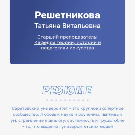
Решетникова
Татьяна
Витальевна
Старший преподаватель:
Кафедра теории, истории и
педагогики искусства
РЕЗЮМЕ
Саратовский университет – это крупное экспертное
сообщество. Любовь к науке и обучению, пытливый
ум, стремление к диалогу, системность и трудолюбие
– то, что выделяет университетских людей