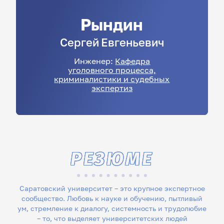
Рындин
Сергей
Евгеньевич
Инженер:
Кафедра
уголовного процесса,
криминалистики и судебных
экспертиз
РЕЗЮМЕ
Саратовский университет – это крупное экспертное
сообщество. Любовь к науке и обучению, пытливый
ум, стремление к диалогу, системность и трудолюбие
– то, что выделяет университетских людей