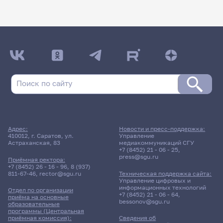
Адрес:
Новости и пресс-поддержка:
410012, г. Саратов, ул.
Управление
Астраханская, 83
медиакоммуникаций СГУ
+7 (8452) 21 - 06 - 25
,
press@sgu.ru
Приёмная ректора:
+7 (8452) 26 - 16 - 96
,
8 (937)
811-67-46
,
rector@sgu.ru
Техническая поддержка сайта:
Управление цифровых и
информационных технологий
Отдел по организации
+7 (8452) 21 - 06 - 64
,
приёма на основные
bessonov@sgu.ru
образовательные
программы (Центральная
приёмная комиссия):
Сведения об