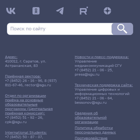
Адрес:
Новости и пресс-поддержка:
410012, г. Саратов, ул.
Управление
Астраханская, 83
медиакоммуникаций СГУ
+7 (8452) 21 - 06 - 25
,
press@sgu.ru
Приёмная ректора:
+7 (8452) 26 - 16 - 96
,
8 (937)
811-67-46
,
rector@sgu.ru
Техническая поддержка сайта:
Управление цифровых и
информационных технологий
Отдел по организации
+7 (8452) 21 - 06 - 64
,
приёма на основные
bessonov@sgu.ru
образовательные
программы (Центральная
приёмная комиссия):
Сведения об
+7 (8452) 51 - 92 - 26
,
образовательной
cpk@sgu.ru
организации
Политика обработки
персональных данных
International Students:
+7 (8452) 50 - 87 - 07
,
Противодействие