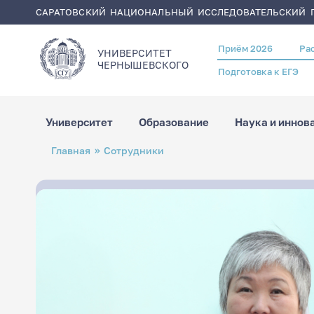
САРАТОВСКИЙ НАЦИОНАЛЬНЫЙ ИССЛЕДОВАТЕЛЬСКИЙ Г
Приём 2026
Ра
Header
УНИВЕРСИТЕТ
menu
ЧЕРНЫШЕВСКОГO
Подготовка к ЕГЭ
Университет
Образование
Наука и иннов
Перейти
Строка
Главная
Сотрудники
к
навигации
основному
содержанию