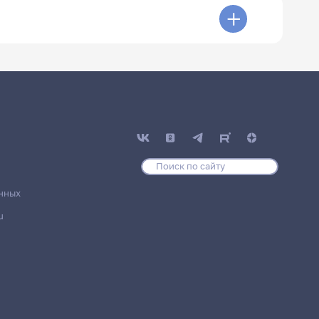
нных
u