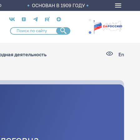
ОСНОВАН В 1909 ГОДУ
О
Социальные
сети
дная деятельность
En
леговна