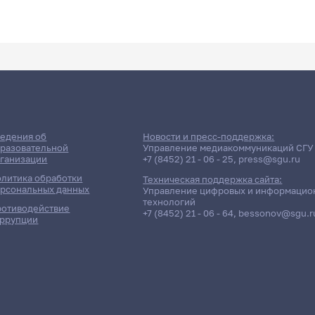
едения об
Новости и пресс-поддержка:
разовательной
Управление медиакоммуникаций СГУ
ганизации
+7 (8452) 21 - 06 - 25
,
press@sgu.ru
литика обработки
Техническая поддержка сайта:
рсональных данных
Управление цифровых и информацио
технологий
отиводействие
+7 (8452) 21 - 06 - 64
,
bessonov@sgu.r
ррупции