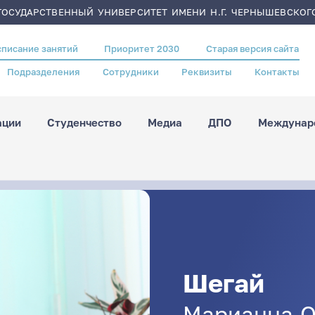
ОСУДАРСТВЕННЫЙ УНИВЕРСИТЕТ ИМЕНИ Н.Г. ЧЕРНЫШЕВСКОГ
списание занятий
Приоритет 2030
Старая версия сайта
Подразделения
Сотрудники
Реквизиты
Контакты
ации
Студенчество
Медиа
ДПО
Междунаро
Шегай
Марианна
О