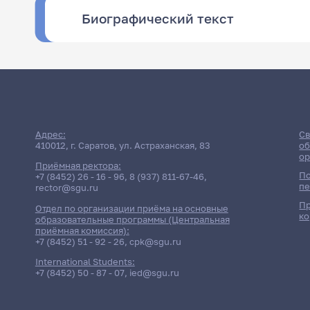
Биографический текст
Адрес:
Св
410012, г. Саратов, ул. Астраханская, 83
об
ор
Приёмная ректора:
По
+7 (8452) 26 - 16 - 96
,
8 (937) 811-67-46
,
пе
rector@sgu.ru
Пр
Отдел по организации приёма на основные
ко
образовательные программы (Центральная
приёмная комиссия):
+7 (8452) 51 - 92 - 26
,
cpk@sgu.ru
International Students:
+7 (8452) 50 - 87 - 07
,
ied@sgu.ru