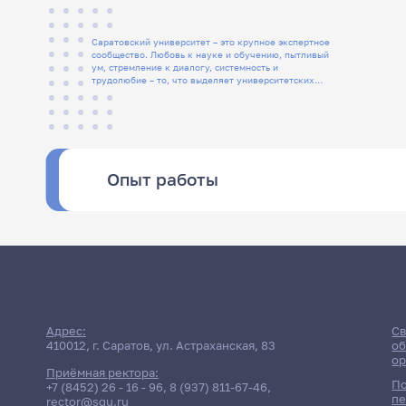
Саратовский университет – это крупное экспертное
сообщество. Любовь к науке и обучению, пытливый
ум, стремление к диалогу, системность и
трудолюбие – то, что выделяет университетских
людей
Опыт работы
Адрес:
Св
410012, г. Саратов, ул. Астраханская, 83
об
ор
Приёмная ректора:
По
+7 (8452) 26 - 16 - 96
,
8 (937) 811-67-46
,
пе
rector@sgu.ru