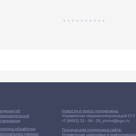
едения об
Новости и пресс-поддержка:
разовательной
Управление медиакоммуникаций СГУ
ганизации
+7 (8452) 21 - 06 - 25
,
press@sgu.ru
литика обработки
Техническая поддержка сайта:
рсональных данных
Управление цифровых и информацио