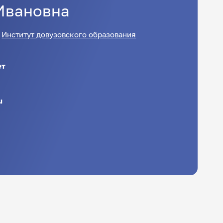
Ивановна
:
Институт довузовского образования
ет
u