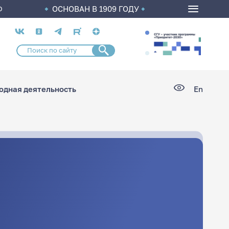
ОСНОВАН В 1909 ГОДУ
О
Социальные
сети
дная деятельность
En