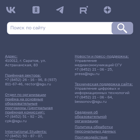
Адрес:
Новости и пресс-поддержка:
410012, г. Саратов, ул.
Управление
Астраханская, 83
медиакоммуникаций СГУ
+7 (8452) 21 - 06 - 25
,
press@sgu.ru
Приёмная ректора:
+7 (8452) 26 - 16 - 96
,
8 (937)
811-67-46
,
rector@sgu.ru
Техническая поддержка сайта:
Управление цифровых и
информационных технологий
Отдел по организации
+7 (8452) 21 - 06 - 64
,
приёма на основные
bessonov@sgu.ru
образовательные
программы (Центральная
приёмная комиссия):
Сведения об
+7 (8452) 51 - 92 - 26
,
образовательной
cpk@sgu.ru
организации
Политика обработки
персональных данных
International Students:
+7 (8452) 50 - 87 - 07
,
Противодействие