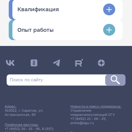
Квалификация
Опыт работы
Адрес:
Новости и пресс-поддержка:
410012, г. Саратов, ул.
Управление
Астраханская, 83
медиакоммуникаций СГУ
+7 (8452) 21 - 06 - 25
,
press@sgu.ru
Приёмная ректора:
+7 (8452) 26 - 16 - 96
,
8 (937)