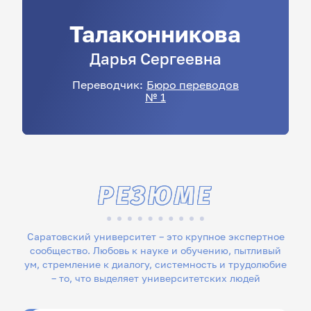
Талаконникова
Дарья
Сергеевна
Переводчик:
Бюро переводов
№ 1
РЕЗЮМЕ
Саратовский университет – это крупное экспертное
сообщество. Любовь к науке и обучению, пытливый
ум, стремление к диалогу, системность и трудолюбие
– то, что выделяет университетских людей