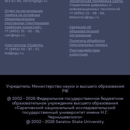
811-67-46
,
rector@sgu.ru
Техническая поддержка сайта:
Управление цифровых и
информационных технологий
Отдел по организации
+7 (8452) 21 - 06 - 64
,
приёма на основные
bessonov@sgu.ru
образовательные
программы (Центральная
приёмная комиссия):
Сведения об
+7 (8452) 51 - 92 - 26
,
образовательной
cpk@sgu.ru
организации
Политика обработки
персональных данных
International Students:
+7 (8452) 50 - 87 - 07
,
Противодействие
ied@sgu.ru
коррупции
Учредитель:
Министерство науки и высшего образования
РФ
@ 2002 - 2026 Федеральное государственное бюджетное
образовательное учреждение высшего образования
«Саратовский национальный исследовательский
государственный университет имени Н.Г.
Чернышевского»
@ 2002 - 2026 Saratov State University