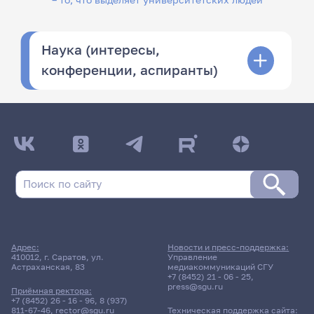
Наука (интересы,
конференции, аспиранты)
Адрес:
Новости и пресс-поддержка:
410012, г. Саратов, ул.
Управление
Астраханская, 83
медиакоммуникаций СГУ
+7 (8452) 21 - 06 - 25
,
press@sgu.ru
Приёмная ректора:
+7 (8452) 26 - 16 - 96
,
8 (937)
811-67-46
,
rector@sgu.ru
Техническая поддержка сайта: