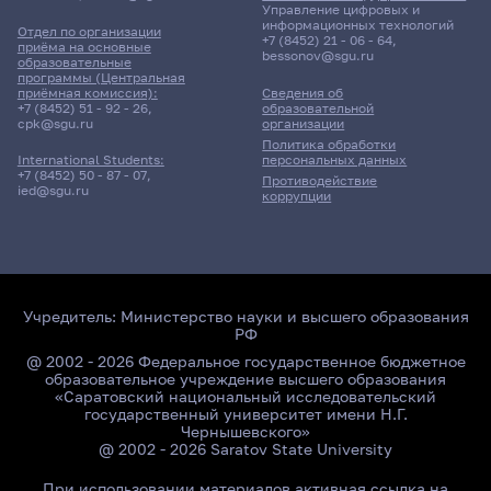
Управление цифровых и
информационных технологий
Отдел по организации
+7 (8452) 21 - 06 - 64
,
приёма на основные
bessonov@sgu.ru
образовательные
программы (Центральная
приёмная комиссия):
Сведения об
+7 (8452) 51 - 92 - 26
,
образовательной
cpk@sgu.ru
организации
Политика обработки
персональных данных
International Students:
+7 (8452) 50 - 87 - 07
,
Противодействие
ied@sgu.ru
коррупции
Учредитель:
Министерство науки и высшего образования
РФ
@ 2002 - 2026 Федеральное государственное бюджетное
образовательное учреждение высшего образования
«Саратовский национальный исследовательский
государственный университет имени Н.Г.
Чернышевского»
@ 2002 - 2026 Saratov State University
При использовании материалов активная ссылка на