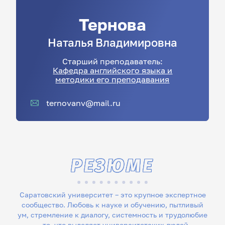
Тернова
Наталья
Владимировна
Старший преподаватель:
Кафедра английского языка и
методики его преподавания
ternovanv@mail.ru
РЕЗЮМЕ
Саратовский университет – это крупное экспертное
сообщество. Любовь к науке и обучению, пытливый
ум, стремление к диалогу, системность и трудолюбие
– то, что выделяет университетских людей