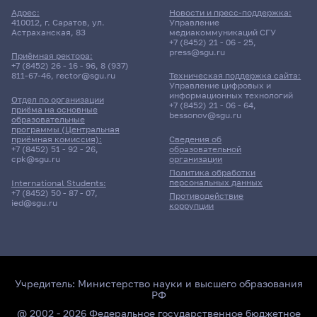
Адрес:
Новости и пресс-поддержка:
410012, г. Саратов, ул.
Управление
Астраханская, 83
медиакоммуникаций СГУ
+7 (8452) 21 - 06 - 25
,
press@sgu.ru
Приёмная ректора:
+7 (8452) 26 - 16 - 96
,
8 (937)
811-67-46
,
rector@sgu.ru
Техническая поддержка сайта:
Управление цифровых и
информационных технологий
Отдел по организации
+7 (8452) 21 - 06 - 64
,
приёма на основные
bessonov@sgu.ru
образовательные
программы (Центральная
приёмная комиссия):
Сведения об
+7 (8452) 51 - 92 - 26
,
образовательной
cpk@sgu.ru
организации
Политика обработки
персональных данных
International Students:
+7 (8452) 50 - 87 - 07
,
Противодействие
ied@sgu.ru
коррупции
Учредитель:
Министерство науки и высшего образования
РФ
@ 2002 - 2026 Федеральное государственное бюджетное