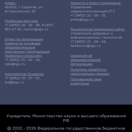
Адрес:
Новости и пресс-поддержка:
410012, г. Саратов, ул.
Управление
Астраханская, 83
медиакоммуникаций СГУ
+7 (8452) 21 - 06 - 25
,
press@sgu.ru
Приёмная ректора:
+7 (8452) 26 - 16 - 96
,
8 (937)
811-67-46
,
rector@sgu.ru
Техническая поддержка сайта:
Управление цифровых и
информационных технологий
Отдел по организации
+7 (8452) 21 - 06 - 64
,
приёма на основные
bessonov@sgu.ru
образовательные
программы (Центральная
приёмная комиссия):
Сведения об
+7 (8452) 51 - 92 - 26
,
образовательной
cpk@sgu.ru
организации
Политика обработки
персональных данных
International Students:
+7 (8452) 50 - 87 - 07
,
Противодействие
ied@sgu.ru
коррупции
Учредитель:
Министерство науки и высшего образования
РФ
@ 2002 - 2026 Федеральное государственное бюджетное