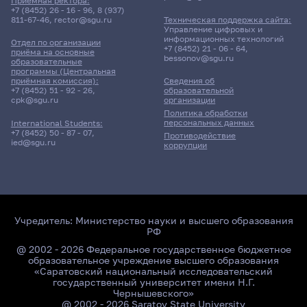
Приёмная ректора:
+7 (8452) 26 - 16 - 96
,
8 (937)
811-67-46
,
rector@sgu.ru
Техническая поддержка сайта:
Управление цифровых и
информационных технологий
Отдел по организации
+7 (8452) 21 - 06 - 64
,
приёма на основные
bessonov@sgu.ru
образовательные
программы (Центральная
приёмная комиссия):
Сведения об
+7 (8452) 51 - 92 - 26
,
образовательной
cpk@sgu.ru
организации
Политика обработки
персональных данных
International Students:
+7 (8452) 50 - 87 - 07
,
Противодействие
ied@sgu.ru
коррупции
Учредитель:
Министерство науки и высшего образования
РФ
@ 2002 - 2026 Федеральное государственное бюджетное
образовательное учреждение высшего образования
«Саратовский национальный исследовательский
государственный университет имени Н.Г.
Чернышевского»
@ 2002 - 2026 Saratov State University