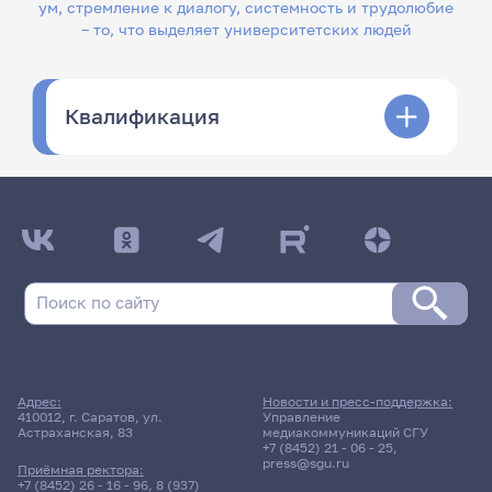
ум, стремление к диалогу, системность и трудолюбие
– то, что выделяет университетских людей
Квалификация
Адрес:
Новости и пресс-поддержка:
410012, г. Саратов, ул.
Управление
Астраханская, 83
медиакоммуникаций СГУ
+7 (8452) 21 - 06 - 25
,
press@sgu.ru
Приёмная ректора:
+7 (8452) 26 - 16 - 96
,
8 (937)