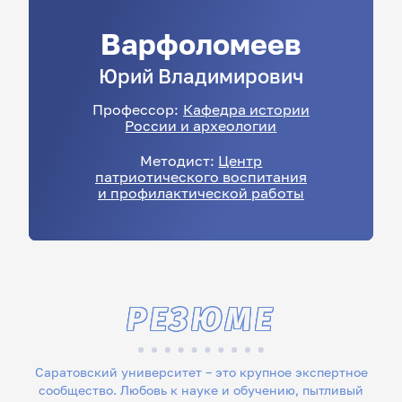
Варфоломеев
Юрий
Владимирович
Профессор:
Кафедра истории
России и археологии
Методист:
Центр
патриотического воспитания
и профилактической работы
РЕЗЮМЕ
Саратовский университет – это крупное экспертное
сообщество. Любовь к науке и обучению, пытливый