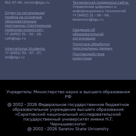
811-67-46
,
rector@sgu.ru
Техническая поддержка сайта:
Управление цифровых и
информационных технологий
Отдел по организации
+7 (8452) 21 - 06 - 64
,
приёма на основные
bessonov@sgu.ru
образовательные
программы (Центральная
приёмная комиссия):
Сведения об
+7 (8452) 51 - 92 - 26
,
образовательной
cpk@sgu.ru
организации
Политика обработки
персональных данных
International Students:
+7 (8452) 50 - 87 - 07
,
Противодействие
ied@sgu.ru
коррупции
Учредитель:
Министерство науки и высшего образования
РФ
@ 2002 - 2026 Федеральное государственное бюджетное
образовательное учреждение высшего образования
«Саратовский национальный исследовательский
государственный университет имени Н.Г.
Чернышевского»
@ 2002 - 2026 Saratov State University