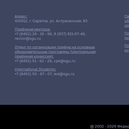
Адрес:
Св
410012, г. Саратов, ул. Астраханская, 83
об
ор
Приёмная ректора:
По
+7 (8452) 26 - 16 - 96
,
8 (937) 811-67-46
,
пе
rector@sgu.ru
Пр
Отдел по организации приёма на основные
ко
образовательные программы (Центральная
приёмная комиссия):
+7 (8452) 51 - 92 - 26
,
cpk@sgu.ru
International Students:
+7 (8452) 50 - 87 - 07
,
ied@sgu.ru
@ 2002 - 2026 Феде