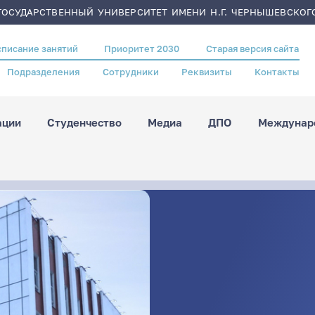
ОСУДАРСТВЕННЫЙ УНИВЕРСИТЕТ ИМЕНИ Н.Г. ЧЕРНЫШЕВСКОГ
списание занятий
Приоритет 2030
Старая версия сайта
Подразделения
Сотрудники
Реквизиты
Контакты
ации
Студенчество
Медиа
ДПО
Междунаро