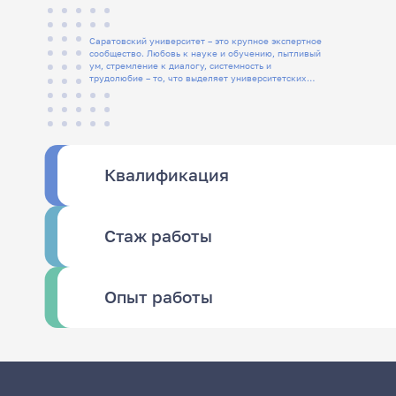
Саратовский университет – это крупное экспертное
сообщество. Любовь к науке и обучению, пытливый
ум, стремление к диалогу, системность и
трудолюбие – то, что выделяет университетских
людей
Квалификация
Стаж работы
Опыт работы