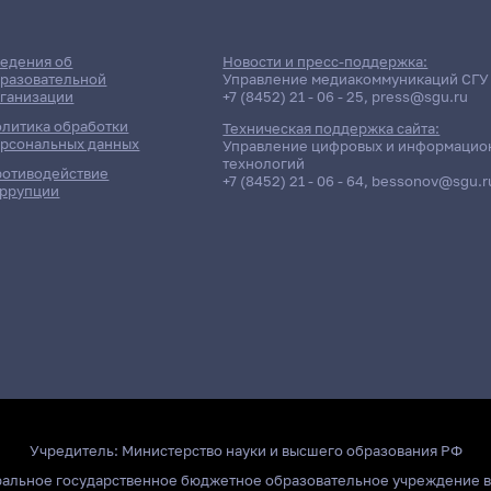
едения об
Новости и пресс-поддержка:
разовательной
Управление медиакоммуникаций СГУ
ганизации
+7 (8452) 21 - 06 - 25
,
press@sgu.ru
литика обработки
Техническая поддержка сайта:
рсональных данных
Управление цифровых и информацио
технологий
отиводействие
+7 (8452) 21 - 06 - 64
,
bessonov@sgu.r
ррупции
Учредитель:
Министерство науки и высшего образования РФ
ральное государственное бюджетное образовательное учреждение 