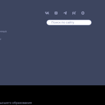
нных
u
высшего образования