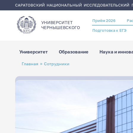
САРАТОВСКИЙ НАЦИОНАЛЬНЫЙ ИССЛЕДОВАТЕЛЬСКИЙ Г
Приём 2026
Ра
Header
УНИВЕРСИТЕТ
menu
ЧЕРНЫШЕВСКОГO
Подготовка к ЕГЭ
Университет
Образование
Наука и иннов
Перейти
Строка
Главная
Сотрудники
к
навигации
основному
содержанию