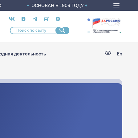
ОСНОВАН В 1909 ГОДУ
О
Социальные
сети
дная деятельность
En