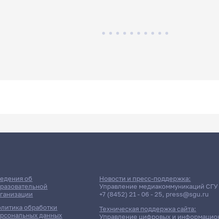
едения об
Новости и пресс-поддержка:
разовательной
Управление медиакоммуникаций СГУ
ганизации
+7 (8452) 21 - 06 - 25
,
press@sgu.ru
литика обработки
Техническая поддержка сайта:
рсональных данных
Управление цифровых и информацио