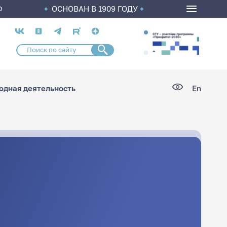
ОСНОВАН В 1909 ГОДУ
О
Социальные
сети
дная деятельность
En