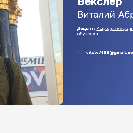
Векслер
Виталий
Аб
Доцент:
Кафедра информ
обучении
vitalv7486@gmail.c