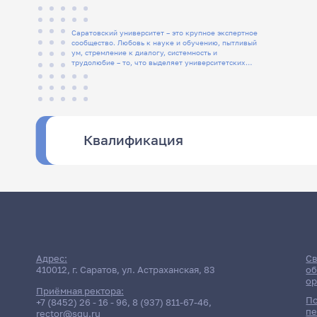
Саратовский университет – это крупное экспертное
сообщество. Любовь к науке и обучению, пытливый
ум, стремление к диалогу, системность и
трудолюбие – то, что выделяет университетских
людей
Квалификация
Адрес:
Св
410012, г. Саратов, ул. Астраханская, 83
об
ор
Приёмная ректора:
По
+7 (8452) 26 - 16 - 96
,
8 (937) 811-67-46
,
пе
rector@sgu.ru