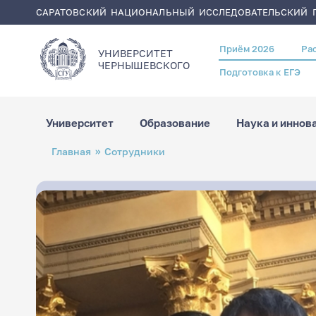
САРАТОВСКИЙ НАЦИОНАЛЬНЫЙ ИССЛЕДОВАТЕЛЬСКИЙ Г
Приём 2026
Ра
Header
УНИВЕРСИТЕТ
menu
ЧЕРНЫШЕВСКОГO
Подготовка к ЕГЭ
Университет
Образование
Наука и иннов
Перейти
Строка
Главная
Сотрудники
к
навигации
основному
содержанию