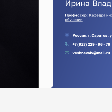
Ирина
Влад
Профессор:
Кафедра ин
обучении
Россия, г. Саратов, 
+7 (927) 229 - 96 - 76
veshnevaiv@mail.ru