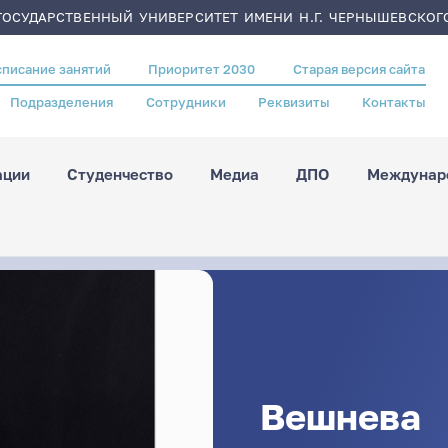
ОСУДАРСТВЕННЫЙ УНИВЕРСИТЕТ ИМЕНИ Н.Г. ЧЕРНЫШЕВСКОГ
списание занятий
Приоритет 2030
Старая версия сайта
Подразделения
Сотрудники
Реквизиты
Контакты
ации
Студенчество
Медиа
ДПО
Междунаро
Вешнева