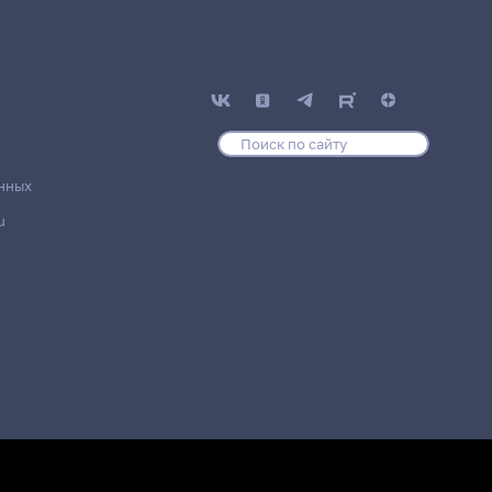
нных
u