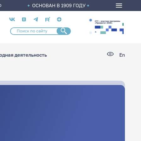
ОСНОВАН В 1909 ГОДУ
О
Социальные
сети
дная деятельность
En