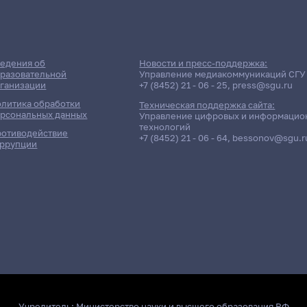
едения об
Новости и пресс-поддержка:
разовательной
Управление медиакоммуникаций СГУ
ганизации
+7 (8452) 21 - 06 - 25
,
press@sgu.ru
литика обработки
Техническая поддержка сайта:
рсональных данных
Управление цифровых и информацио
технологий
отиводействие
+7 (8452) 21 - 06 - 64
,
bessonov@sgu.r
ррупции
Учредитель:
Министерство науки и высшего образования РФ