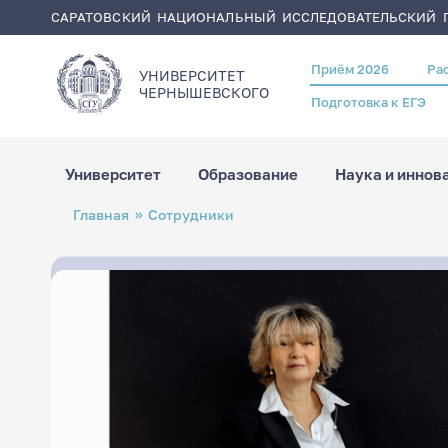
САРАТОВСКИЙ НАЦИОНАЛЬНЫЙ ИССЛЕДОВАТЕЛЬСКИЙ Г
Приём 2026
Ра
Header
УНИВЕРСИТЕТ
menu
ЧЕРНЫШЕВСКОГO
Подготовка к ЕГЭ
Университет
Образование
Наука и иннов
Перейти
Строка
Главная
Сотрудники
к
навигации
основному
содержанию