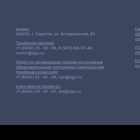
Адрес:
Св
410012, г. Саратов, ул. Астраханская, 83
об
ор
Приёмная ректора:
По
+7 (8452) 26 - 16 - 96
,
8 (937) 811-67-46
,
пе
rector@sgu.ru
Пр
Отдел по организации приёма на основные
ко
образовательные программы (Центральная
приёмная комиссия):
+7 (8452) 51 - 92 - 26
,
cpk@sgu.ru
International Students:
+7 (8452) 50 - 87 - 07
,
ied@sgu.ru