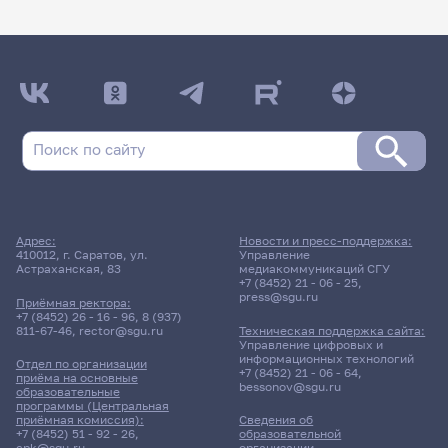
Адрес:
Новости и пресс-поддержка:
410012, г. Саратов, ул.
Управление
Астраханская, 83
медиакоммуникаций СГУ
+7 (8452) 21 - 06 - 25
,
press@sgu.ru
Приёмная ректора:
+7 (8452) 26 - 16 - 96
,
8 (937)
811-67-46
,
rector@sgu.ru
Техническая поддержка сайта:
Управление цифровых и
информационных технологий
Отдел по организации
+7 (8452) 21 - 06 - 64
,
приёма на основные
bessonov@sgu.ru
образовательные
программы (Центральная
приёмная комиссия):
Сведения об
+7 (8452) 51 - 92 - 26
,
образовательной
cpk@sgu.ru
организации