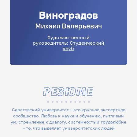
Виноградов
Михаил
Валерьевич
Художественный
руководитель:
Студенческий
клуб
РЕЗЮМЕ
Саратовский университет – это крупное экспертное
сообщество. Любовь к науке и обучению, пытливый
ум, стремление к диалогу, системность и трудолюбие
– то, что выделяет университетских людей