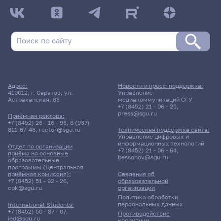
Адрес:
Новости и пресс-поддержка:
410012, г. Саратов, ул.
Управление
Астраханская, 83
медиакоммуникаций СГУ
+7 (8452) 21 - 06 - 25
,
press@sgu.ru
Приёмная ректора:
+7 (8452) 26 - 16 - 96
,
8 (937)
811-67-46
,
rector@sgu.ru
Техническая поддержка сайта:
Управление цифровых и
информационных технологий
Отдел по организации
+7 (8452) 21 - 06 - 64
,
приёма на основные
bessonov@sgu.ru
образовательные
программы (Центральная
приёмная комиссия):
Сведения об
+7 (8452) 51 - 92 - 26
,
образовательной
cpk@sgu.ru
организации
Политика обработки
персональных данных
International Students:
+7 (8452) 50 - 87 - 07
,
Противодействие
ied@sgu.ru
коррупции