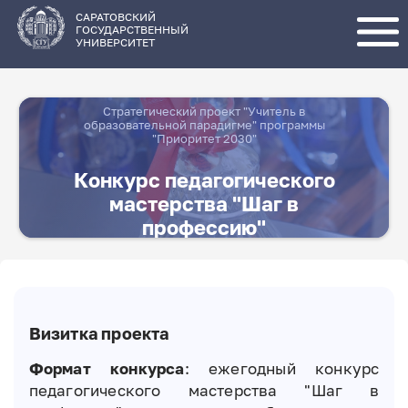
Перейти
к
основному
САРАТОВСКИЙ
содержанию
ГОСУДАРСТВЕННЫЙ
УНИВЕРСИТЕТ
Стратегический проект "Учитель в
образовательной парадигме" программы
"Приоритет 2030"
Конкурс педагогического
мастерства "Шаг в
профессию"
Визитка проекта
Формат конкурса
: ежегодный конкурс
педагогического мастерства "Шаг в