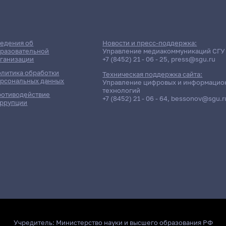
едения об
Новости и пресс-поддержка:
разовательной
Управление медиакоммуникаций СГУ
ганизации
+7 (8452) 21 - 06 - 25
,
press@sgu.ru
литика обработки
Техническая поддержка сайта:
рсональных данных
Управление цифровых и информацио
технологий
отиводействие
+7 (8452) 21 - 06 - 64
,
bessonov@sgu.r
ррупции
Учредитель:
Министерство науки и высшего образования РФ