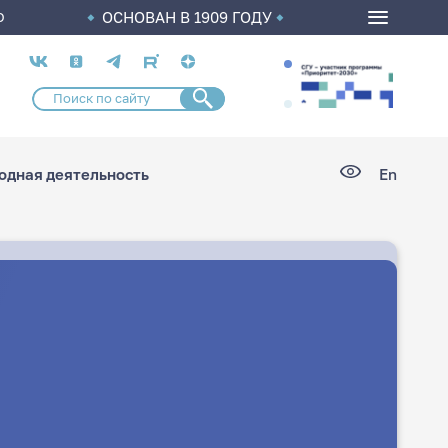
ОСНОВАН В 1909 ГОДУ
О
Социальные
сети
дная деятельность
En