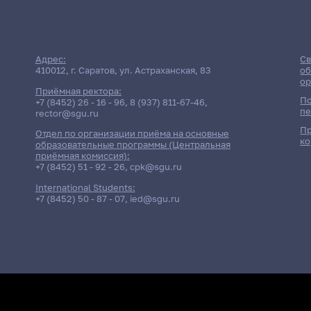
Адрес:
Св
410012, г. Саратов, ул. Астраханская, 83
об
ор
Приёмная ректора:
По
+7 (8452) 26 - 16 - 96
,
8 (937) 811-67-46
,
пе
rector@sgu.ru
Пр
Отдел по организации приёма на основные
ко
образовательные программы (Центральная
приёмная комиссия):
+7 (8452) 51 - 92 - 26
,
cpk@sgu.ru
International Students:
+7 (8452) 50 - 87 - 07
,
ied@sgu.ru