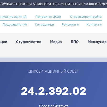
ОСУДАРСТВЕННЫЙ УНИВЕРСИТЕТ ИМЕНИ Н.Г. ЧЕРНЫШЕВСКОГ
списание занятий
Приоритет 2030
Старая версия сайта
Подразделения
Сотрудники
Реквизиты
Контакты
ации
Студенчество
Медиа
ДПО
Междунаро
ДИССЕРТАЦИОННЫЙ СОВЕТ
24.2.392.02
Совет действует