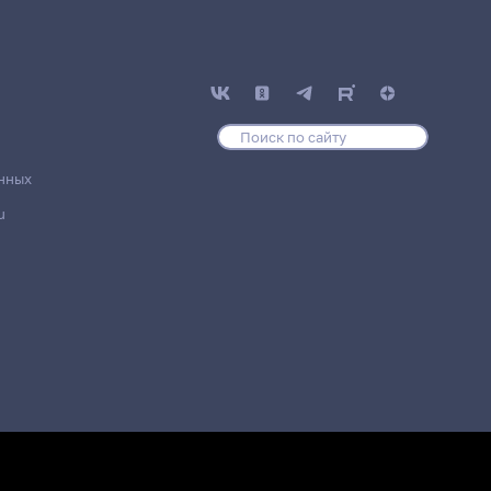
нных
u