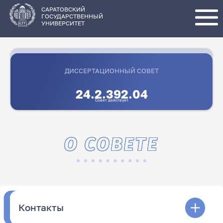
Перейти
к
основному
САРАТОВСКИЙ
содержанию
ГОСУДАРСТВЕННЫЙ
УНИВЕРСИТЕТ
ДИССЕРТАЦИОННЫЙ СОВЕТ
24.2.392.04
Совет действует
О СОВЕТЕ
Контакты