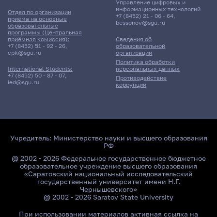
Управление цифровых и
информационных технологий
Отдел по организации
+7 (8452) 21 - 06 - 64
,
приёма на основные
bessonov@sgu.ru
образовательные
программы (Центральная
приёмная комиссия):
Сведения об
+7 (8452) 51 - 92 - 26
,
образовательной
cpk@sgu.ru
организации
Политика обработки
персональных данных
International Students:
+7 (8452) 50 - 87 - 07
,
Противодействие
ied@sgu.ru
коррупции
Учредитель:
Министерство науки и высшего образования
РФ
@ 2002 - 2026 Федеральное государственное бюджетное
образовательное учреждение высшего образования
«Саратовский национальный исследовательский
государственный университет имени Н.Г.
Чернышевского»
@ 2002 - 2026 Saratov State University
При использовании материалов активная ссылка на