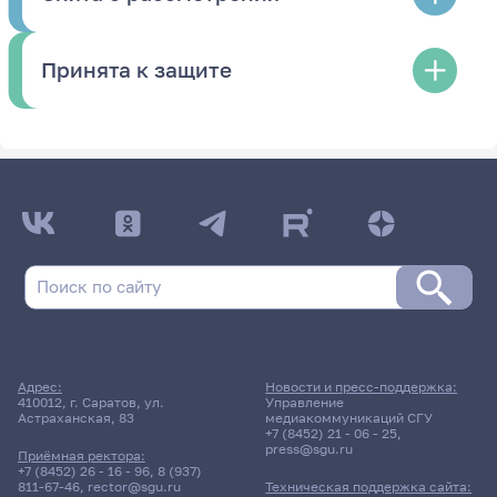
Принята к защите
Адрес:
Новости и пресс-поддержка:
410012, г. Саратов, ул.
Управление
Астраханская, 83
медиакоммуникаций СГУ
+7 (8452) 21 - 06 - 25
,
press@sgu.ru
Приёмная ректора:
+7 (8452) 26 - 16 - 96
,
8 (937)
811-67-46
,
rector@sgu.ru
Техническая поддержка сайта: