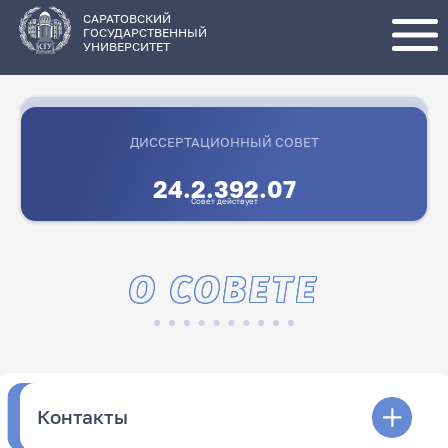
Перейти
к
основному
САРАТОВСКИЙ
содержанию
ГОСУДАРСТВЕННЫЙ
УНИВЕРСИТЕТ
ДИССЕРТАЦИОННЫЙ СОВЕТ
24.2.392.07
Совет действует
О СОВЕТЕ
Контакты