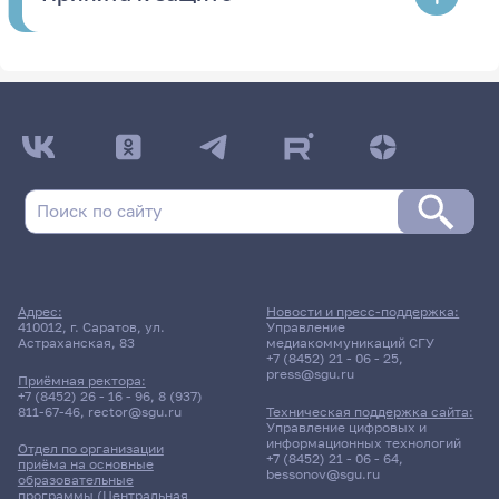
Адрес:
Новости и пресс-поддержка:
410012, г. Саратов, ул.
Управление
Астраханская, 83
медиакоммуникаций СГУ
+7 (8452) 21 - 06 - 25
,
press@sgu.ru
Приёмная ректора:
+7 (8452) 26 - 16 - 96
,
8 (937)
811-67-46
,
rector@sgu.ru
Техническая поддержка сайта:
Управление цифровых и
информационных технологий
Отдел по организации
+7 (8452) 21 - 06 - 64
,
приёма на основные
bessonov@sgu.ru
образовательные
программы (Центральная