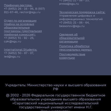
+7 (8452) 21 - 06 - 25
,
press@sgu.ru
Приёмная ректора:
+7 (8452) 26 - 16 - 96
,
8 (937)
811-67-46
,
rector@sgu.ru
Техническая поддержка сайта:
Управление цифровых и
информационных технологий
Отдел по организации
+7 (8452) 21 - 06 - 64
,
приёма на основные
bessonov@sgu.ru
образовательные
программы (Центральная
приёмная комиссия):
Сведения об
+7 (8452) 51 - 92 - 26
,
образовательной
cpk@sgu.ru
организации
Политика обработки
персональных данных
International Students:
+7 (8452) 50 - 87 - 07
,
Противодействие
ied@sgu.ru
коррупции
Учредитель:
Министерство науки и высшего образования
РФ
@ 2002 - 2026 Федеральное государственное бюджетное
образовательное учреждение высшего образования
«Саратовский национальный исследовательский
государственный университет имени Н.Г.
Чернышевского»