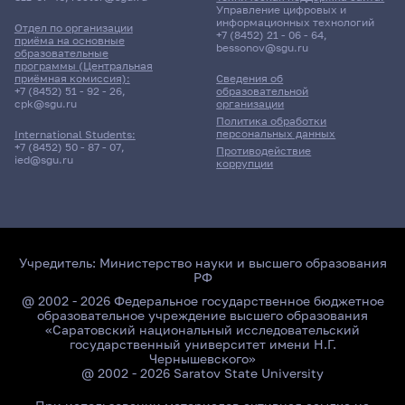
Управление цифровых и
информационных технологий
Отдел по организации
+7 (8452) 21 - 06 - 64
,
Место не назначено
приёма на основные
bessonov@sgu.ru
образовательные
программы (Центральная
приёмная комиссия):
Сведения об
+7 (8452) 51 - 92 - 26
,
образовательной
cpk@sgu.ru
организации
Политика обработки
персональных данных
International Students:
+7 (8452) 50 - 87 - 07
,
Противодействие
ied@sgu.ru
коррупции
Учредитель:
Министерство науки и высшего образования
РФ
@ 2002 - 2026 Федеральное государственное бюджетное
образовательное учреждение высшего образования
«Саратовский национальный исследовательский
государственный университет имени Н.Г.
Чернышевского»
@ 2002 - 2026 Saratov State University