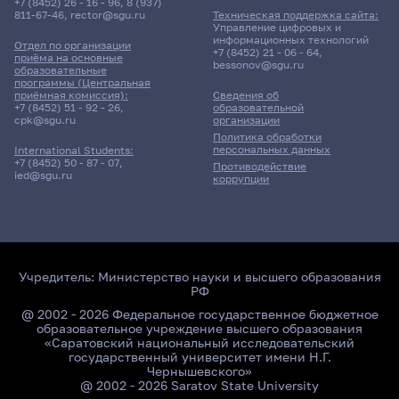
+7 (8452) 26 - 16 - 96
,
8 (937)
811-67-46
,
rector@sgu.ru
Техническая поддержка сайта:
Управление цифровых и
информационных технологий
Отдел по организации
+7 (8452) 21 - 06 - 64
,
приёма на основные
bessonov@sgu.ru
образовательные
программы (Центральная
приёмная комиссия):
Сведения об
+7 (8452) 51 - 92 - 26
,
образовательной
cpk@sgu.ru
организации
Политика обработки
персональных данных
International Students:
+7 (8452) 50 - 87 - 07
,
Противодействие
ied@sgu.ru
коррупции
Учредитель:
Министерство науки и высшего образования
РФ
@ 2002 - 2026 Федеральное государственное бюджетное
образовательное учреждение высшего образования
«Саратовский национальный исследовательский
государственный университет имени Н.Г.
Чернышевского»
@ 2002 - 2026 Saratov State University