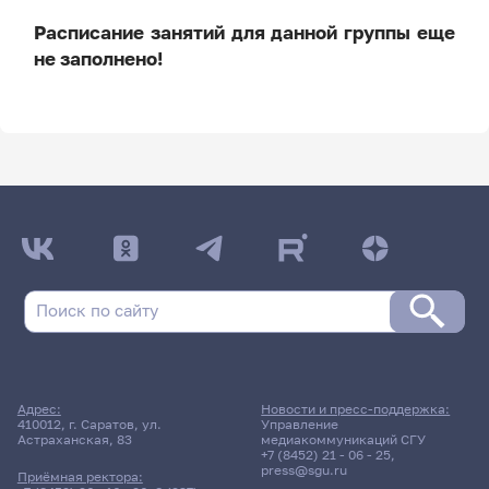
Расписание занятий для данной группы еще
не заполнено!
ДАТА ПОСЛЕДНЕГО ОБНОВЛЕНИЯ:
НЕ ОБНОВЛЯЛОСЬ
Расписание сессии: Психолого-педагогический
факультет
Дневная форма обучения | 5353 группа
Адрес:
Новости и пресс-поддержка:
Расписание сессии еще не заполнено!
410012, г. Саратов, ул.
Управление
Астраханская, 83
медиакоммуникаций СГУ
+7 (8452) 21 - 06 - 25
,
press@sgu.ru
Приёмная ректора: