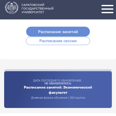
Перейти
к
основному
САРАТОВСКИЙ
содержанию
ГОСУДАРСТВЕННЫЙ
УНИВЕРСИТЕТ
Расписание занятий
Расписание сессии
ДАТА ПОСЛЕДНЕГО ОБНОВЛЕНИЯ:
НЕ ОБНОВЛЯЛОСЬ
Расписание занятий: Экономический
факультет
Дневная форма обучения | 313 группа