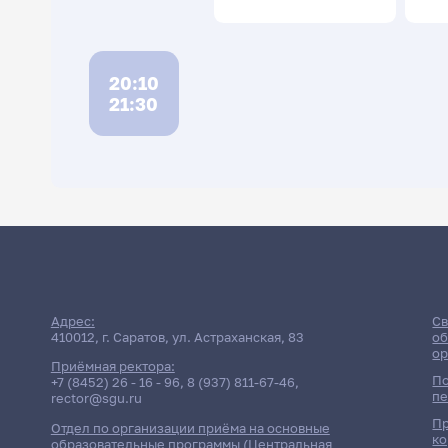
20:10
21:30
Расписан
Адрес:
Св
410012, г. Саратов, ул. Астраханская, 83
об
ор
Приёмная ректора:
По
+7 (8452) 26 - 16 - 96
,
8 (937) 811-67-46
,
пе
rector@sgu.ru
Пр
Отдел по организации приёма на основные
ко
образовательные программы (Центральная