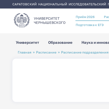
САРАТОВСКИЙ НАЦИОНАЛЬНЫЙ ИССЛЕДОВАТЕЛЬСКИЙ Г
Приём 2026
Ра
Header
УНИВЕРСИТЕТ
menu
ЧЕРНЫШЕВСКОГO
Подготовка к ЕГЭ
Университет
Образование
Наука и иннов
Перейти
Строка
Главная
Расписание
Расписание подразделения
к
навигации
основному
содержанию