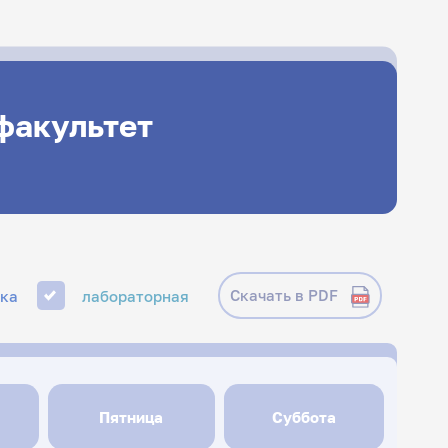
факультет
Скачать в PDF
ика
лабораторная
Пятница
Суббота