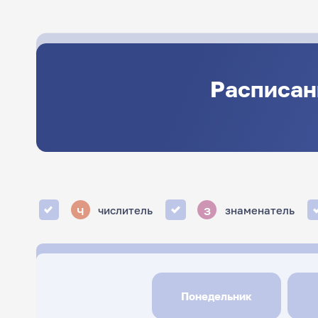
Расписан
ч
з
числитель
знаменатель
Понедельник