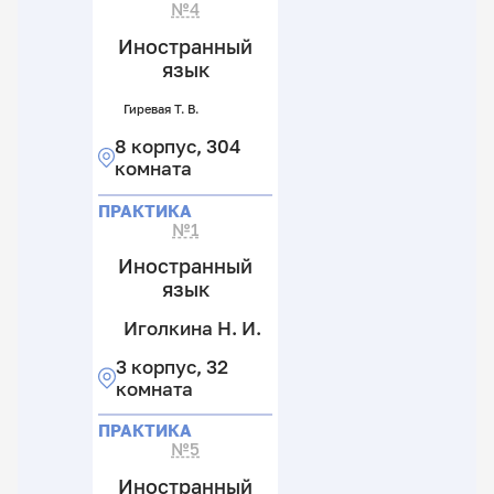
№4
к
4
Иностранный
к
язык
Гиревая Т. В.
8 корпус, 304
комната
ПРАКТИКА
№1
Иностранный
язык
Иголкина Н. И.
3 корпус, 32
комната
ПРАКТИКА
№5
Иностранный