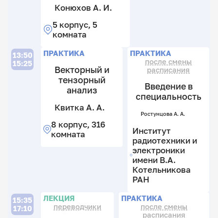
Е.
Е.
Ро
Конюхов А. И.
А.
Н
Н
А.
Ш
5 корпус, 5
8
8
8
А
комната
к
к
к
О
3
2
2
Л
П
Л
ПРАКТИКА
ПРАКТИКА
13:50
4
к
к
к
после смены
15:25
Векторный и
к
расписания
6
тензорный
Введение в
к
анализ
Р
специальность
Д
Квитка А. А.
П
В.
Ростунцова А. А.
Ш
8 корпус, 316
Ю
Институт
Ша
8
комната
А.
В.
радиотехники и
к
А.
электроники
2
3
8
имени В.А.
к
Ги
к
к
Т.
Котельникова
В.
Б
3
РАН
к
8
Л
к
Л
П
ЛЕКЦИЯ
ПРАКТИКА
15:35
3
переводчики
после смены
17:10
расписания
к