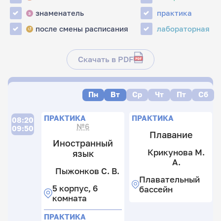
знаменатель
практика
з
после смены расписания
лабораторная
↺
Скачать в PDF
Пн
Вт
Ср
Чт
Пт
Сб
Л
П
П
ПРАКТИКА
ПРАКТИКА
08:20
№6
09:50
Плавание
Иностранный
К
К
Крикунова М.
язык
М
М
А.
А
А
Пыжонков С. В.
Плавательный
У
П
П
5 корпус, 6
бассейн
А
б
б
комната
Д
ПРАКТИКА
8