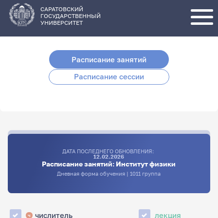
Перейти
к
основному
САРАТОВСКИЙ
содержанию
ГОСУДАРСТВЕННЫЙ
УНИВЕРСИТЕТ
Расписание занятий
Расписание сессии
ДАТА ПОСЛЕДНЕГО ОБНОВЛЕНИЯ:
12.02.2026
Расписание занятий: Институт физики
Дневная форма обучения | 1011 группа
числитель
лекция
ч