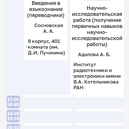
Введение в
Научно-
языкознание
П
Р
исследовательская
(переводчики)
Д
работа (получение
Ш
В.
Сосновская
первичных навыков
Ю
А. А.
научно-
Ша
8
В.
А.
исследовательской
к
П
9 корпус, 401
А.
работы)
3
2
С
комната (им.
8
к
к
В.
Д.И. Лучинина)
Адилова А. Б.
к
Б
3
5
Институт
к
к
радиотехники и
6
электроники имени
к
В.А. Котельникова
РАН
П
Л
17:20
18:40
18:45
20:05
И
Н
20:10