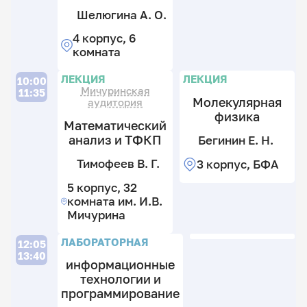
Шелюгина А. О.
4 корпус, 6
комната
П
Л
П
ЛЕКЦИЯ
ЛЕКЦИЯ
10:00
Мичуринская
11:35
Молекулярная
аудитория
физика
Математический
анализ и ТФКП
Бегинин Е. Н.
М
Ры
Н.
А
Тимофеев В. Г.
3 корпус, БФА
Т
М.
И
В.
5 корпус, 32
8
Г.
8
комната им. И.В.
к
к
Мичурина
2
5
3
к
к
П
П
П
к
ЛАБОРАТОРНАЯ
12:05
6
13:40
к
информационные
П
технологии и
программирование
Б
Б