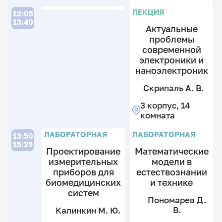
В.
П
ЛЕКЦИЯ
12:05
13:40
3
Актуальные
к
проблемы
14
современной
к
электроники и
наноэлектроник
П
Скрипаль А. В.
П
3 корпус, 14
Д
комната
В.
П
3
ЛАБОРАТОРНАЯ
ЛАБОРАТОРНАЯ
13:50
П
к
15:25
Д
Проектирование
Математические
2
В.
измерительных
модели в
к
приборов для
естествознании
3
биомедицинских
и технике
к
систем
2
Пономарев Д.
к
В.
Калинкин М. Ю.
П