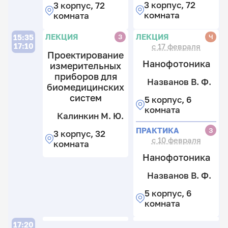
3 корпус, 72
3 корпус, 72
Д
комната
комната
В.
3
ЛЕКЦИЯ
ЛЕКЦИЯ
З
Ч
15:35
к
17:10
с 17 февраля
2
Проектирование
Нанофотоника
к
измерительных
приборов для
Названов В. Ф.
биомедицинских
систем
5 корпус, 6
комната
Калинкин М. Ю.
ПРАКТИКА
З
3 корпус, 32
с 10 февраля
комната
Нанофотоника
Названов В. Ф.
5 корпус, 6
комната
Л
17:20