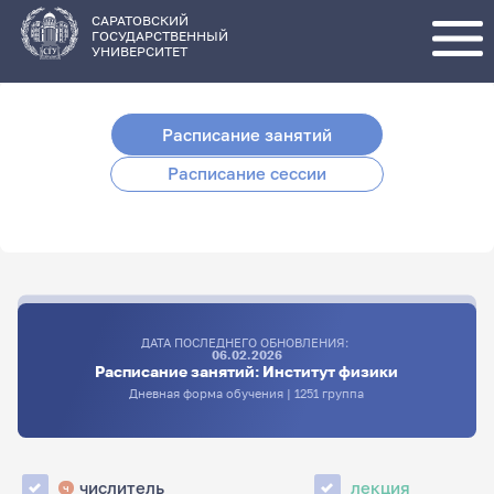
Перейти
к
основному
САРАТОВСКИЙ
содержанию
ГОСУДАРСТВЕННЫЙ
УНИВЕРСИТЕТ
Расписание занятий
Расписание сессии
ДАТА ПОСЛЕДНЕГО ОБНОВЛЕНИЯ:
06.02.2026
Расписание занятий: Институт физики
Дневная форма обучения | 1251 группа
числитель
лекция
ч