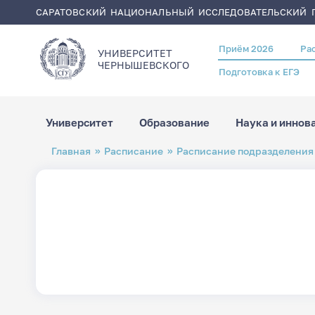
САРАТОВСКИЙ НАЦИОНАЛЬНЫЙ ИССЛЕДОВАТЕЛЬСКИЙ Г
Приём 2026
Ра
Header
УНИВЕРСИТЕТ
menu
ЧЕРНЫШЕВСКОГO
Подготовка к ЕГЭ
Университет
Образование
Наука и иннов
Перейти
Строка
Главная
Расписание
Расписание подразделения
к
навигации
основному
содержанию