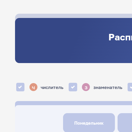
Расп
ч
з
числитель
знаменатель
Понедельник