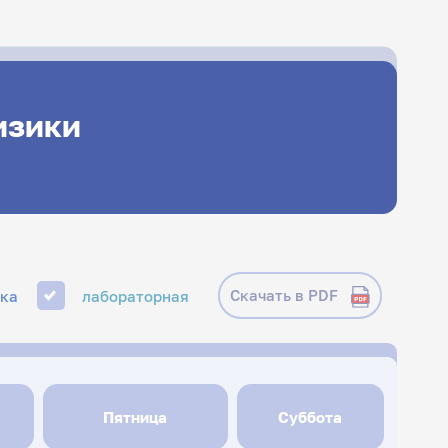
изики
Скачать в PDF
ика
лабораторная
Пятница
Суббота