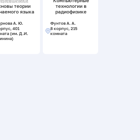
переводчики
Компьютерные
сновы теории
технологии в
чаемого языка
радиофизике
рнова А. Ю.
Фунтов А. А.
орпус, 401
8 корпус, 215
ната (им. Д.И.
комната
инина)