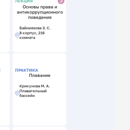
З
ЛЕКЦИЯ
Основы права и
антикоррупционного
поведения
Байниязова З. С.
8 корпус, 216
комната
Я
ПРАКТИКА
Плавание
Крикунова М. А.
Плавательный
бассейн