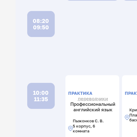
08:20
09:50
10:00
ПРАКТИКА
ПРАК
11:35
переводчики
Профессиональный
английский язык
Кри
Пла
бас
Пыжонков С. В.
5 корпус, 6
комната