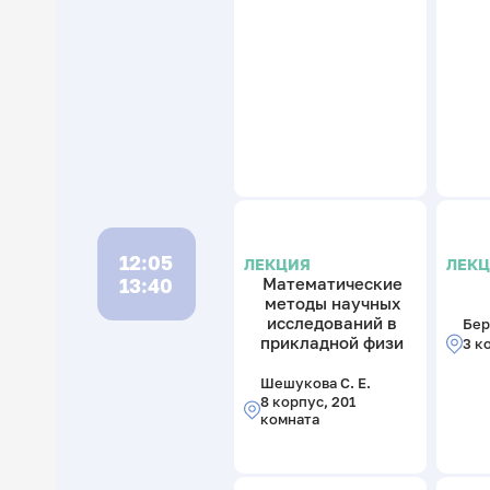
12:05
ЛЕКЦИЯ
ЛЕК
13:40
Математические
методы научных
исследований в
Бер
прикладной физи
3 к
Шешукова С. Е.
8 корпус, 201
комната