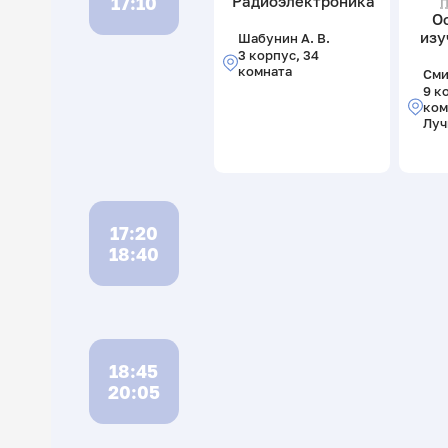
17:10
Радиоэлектроника
О
изу
Шабунин А. В.
3 корпус, 34
комната
Сми
9 к
ком
Луч
17:20
18:40
18:45
20:05