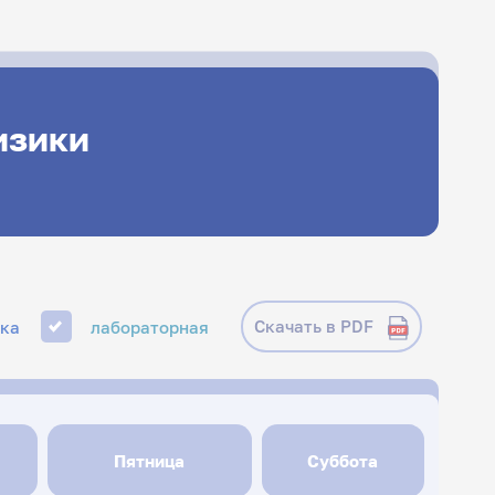
изики
Скачать в PDF
ика
лабораторная
Пятница
Суббота