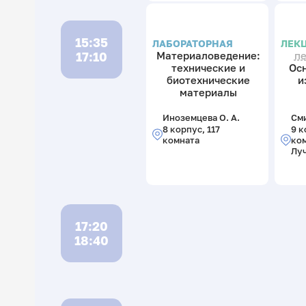
15:35
ЛАБОРАТОРНАЯ
ЛЕК
17:10
Материаловедение:
п
технические и
Ос
биотехнические
и
материалы
Иноземцева О. А.
Сми
8 корпус, 117
9 к
комната
ком
Лу
17:20
18:40