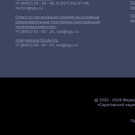
По
+7 (8452) 26 - 16 - 96
,
8 (937) 811-67-46
,
пе
rector@sgu.ru
Пр
Отдел по организации приёма на основные
ко
образовательные программы (Центральная
приёмная комиссия):
+7 (8452) 51 - 92 - 26
,
cpk@sgu.ru
Дата
Отчёт
International Students:
+7 (8452) 50 - 87 - 07
,
ied@sgu.ru
Зачет
21 мая 2026 г. 10:00
Плавание
Зачет
21 мая 2026 г. 14:00
Оптика
Зачет
22 мая 2026 г. 10:00
Основы права и антико
Зачет
25 мая 2026 г. 14:00
Физиология человека и
Зачет
27 мая 2026 г. 10:00
Биомедицинские вычисл
@ 2002 - 2026 Феде
Дифференцированный з
«Саратовский наци
28 мая 2026 г. 10:00
Курсовая работа
Зачет
29 мая 2026 г. 10:00
Медицинская биохимия
Пр
Консультация
1 июня 2026 г. 10:00
Философия