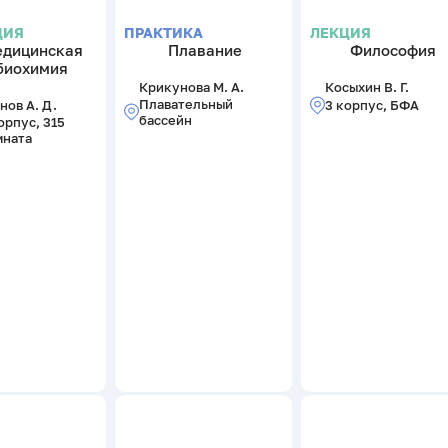
ЦИЯ
ПРАКТИКА
ЛЕКЦИЯ
дицинская
Плавание
Философия
биохимия
Крикунова М. А.
Косыхин В. Г.
Плавательный
нов А. Д.
3 корпус, БФА
бассейн
орпус, 315
мната