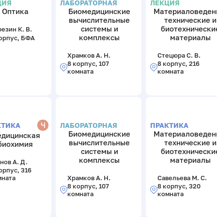
ЦИЯ
ЛАБОРАТОРНАЯ
ЛЕКЦИЯ
Оптика
Биомедицинские
Материаловеден
вычислительные
технические и
системы и
биотехнически
езин К. В.
комплексы
материалы
орпус, БФА
Храмков А. Н.
Стецюра С. В.
8 корпус, 107
8 корпус, 216
комната
комната
Ч
ЛАБОРАТОРНАЯ
ПРАКТИКА
КТИКА
Биомедицинские
Материаловеден
дицинская
вычислительные
технические и
биохимия
системы и
биотехнически
комплексы
материалы
нов А. Д.
орпус, 316
Храмков А. Н.
Савельева М. С.
мната
8 корпус, 107
8 корпус, 320
комната
комната