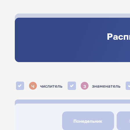
Расп
ч
з
числитель
знаменатель
Понедельник