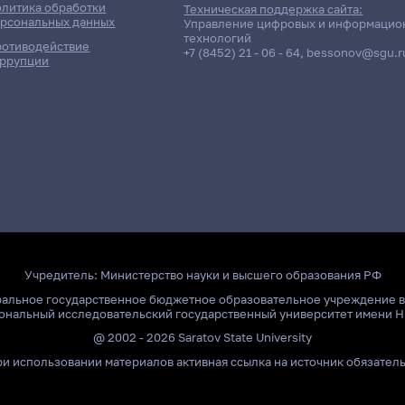
Дневная форма обучения | 2081 группа
литика обработки
Техническая поддержка сайта:
рсональных данных
Управление цифровых и информацио
технологий
отиводействие
+7 (8452) 21 - 06 - 64
,
bessonov@sgu.r
ррупции
ность / Дисциплина
Преп
Крикунова Марин
Янина Ирина Юрь
БАЙНИЯЗОВА ЗУ
ррупционного поведения
СУЛЕЙМАНОВНА
Лыкова Екатерин
 животных
Учредитель:
Министерство науки и высшего образования РФ
Храмков Алексей
ительные системы и комплексы
ральное государственное бюджетное образовательное учреждение 
ачет
ональный исследовательский государственный университет имени Н
Караваев Анатол
@ 2002 - 2026 Saratov State University
Усанов Андрей Д
и использовании материалов активная ссылка на источник обязател
Косыхин Виталий