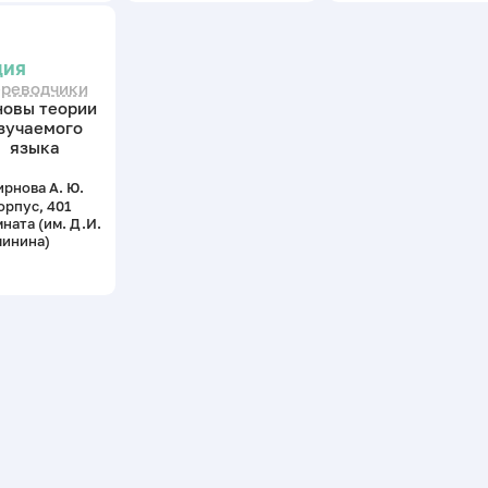
ЦИЯ
ереводчики
новы теории
зучаемого
языка
рнова А. Ю.
орпус, 401
ната (им. Д.И.
чинина)