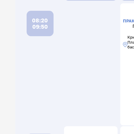
08:20
ПРА
09:50
Кри
Пл
ба