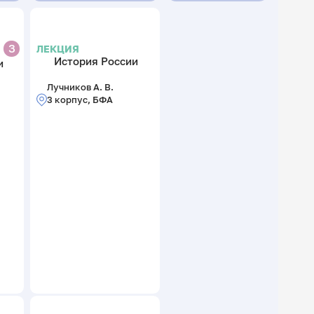
З
ЛЕКЦИЯ
История России
и
Лучников А. В.
3 корпус, БФА