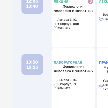
12:05
З
ЛЕК
ЛЕКЦИЯ
13:40
Физиология
человека и животных
Бер
3 к
Лыкова Е. Ю.
5 корпус, 8(а)
комната
13:50
ЛАБОРАТОРНАЯ
ПРА
15:25
Физиология
Ме
человека и животных
Лыкова Е. Ю.
Уса
5 корпус, 71
8 к
комната
ко