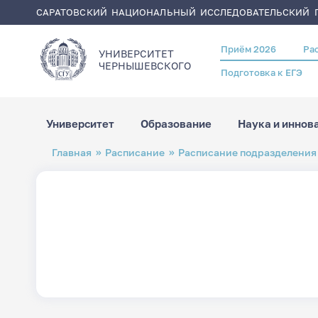
САРАТОВСКИЙ НАЦИОНАЛЬНЫЙ ИССЛЕДОВАТЕЛЬСКИЙ Г
Приём 2026
Ра
Header
УНИВЕРСИТЕТ
menu
ЧЕРНЫШЕВСКОГO
Подготовка к ЕГЭ
Университет
Образование
Наука и иннов
Перейти
Строка
Главная
Расписание
Расписание подразделения
к
навигации
основному
содержанию