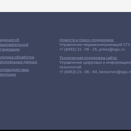
ДАТА ПОСЛЕДНЕГО ОБНОВЛЕНИЯ:
НЕ ОБНОВЛЯЛОСЬ
и: Факультет математики и 
едения об
Новости и пресс-поддержка:
разовательной
Управление медиакоммуникаций СГУ
ганизации
+7 (8452) 21 - 06 - 25
,
press@sgu.ru
Дневная форма обучения | 1113 группа
литика обработки
Техническая поддержка сайта:
рсональных данных
Управление цифровых и информацио
технологий
отиводействие
+7 (8452) 21 - 06 - 64
,
bessonov@sgu.r
ррупции
ь / Дисциплина
Преподаватель
Матвеева Светлана Владимиров
Шумарина Марина Робертовна
 (русский язык)
Воинова Екатерина Александро
 (английский язык)