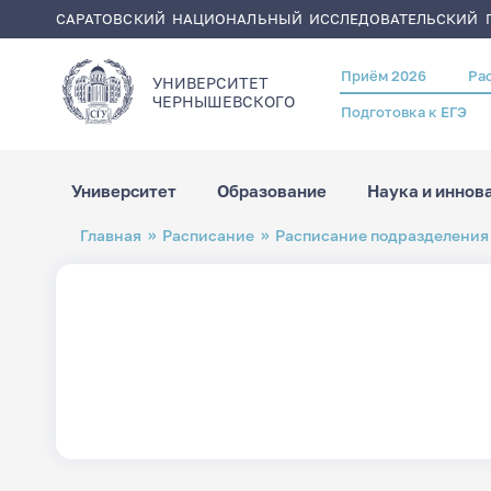
САРАТОВСКИЙ НАЦИОНАЛЬНЫЙ ИССЛЕДОВАТЕЛЬСКИЙ Г
Приём 2026
Ра
Header
УНИВЕРСИТЕТ
menu
ЧЕРНЫШЕВСКОГO
Подготовка к ЕГЭ
Университет
Образование
Наука и иннов
Перейти
Строка
Главная
Расписание
Расписание подразделения
к
навигации
основному
содержанию