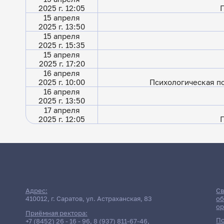
2025 г. 12:05
15 апреля
2025 г. 13:50
15 апреля
2025 г. 15:35
15 апреля
2025 г. 17:20
16 апреля
2025 г. 10:00
Психологическая п
16 апреля
2025 г. 13:50
17 апреля
2025 г. 12:05
Расписание сес
Адрес:
Св
410012, г. Саратов, ул. Астраханская, 83
об
ор
с
Приёмная ректора:
По
+7 (8452) 26 - 16 - 96
,
8 (937) 811-67-46
,