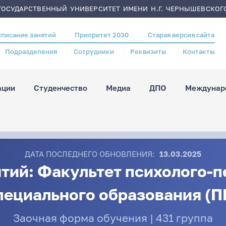
ОСУДАРСТВЕННЫЙ УНИВЕРСИТЕТ ИМЕНИ Н.Г. ЧЕРНЫШЕВСКОГ
списание занятий
Приоритет 2030
Старая версия сайта
Подразделения
Сотрудники
Реквизиты
Контакты
ации
Студенчество
Медиа
ДПО
Междунаро
ДАТА ПОСЛЕДНЕГО ОБНОВЛЕНИЯ:
13.03.2025
тий: Факультет психолого-п
пециального образования (П
Заочная форма обучения | 431 группа