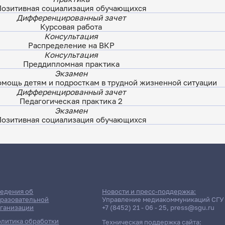
Позитивная социализация обучающихся
Дифференцированный зачет
Курсовая работа
Консультация
Распределение на ВКР
Консультация
Преддипломная практика
Экзамен
омощь детям и подросткам в трудной жизненной ситуации
Дифференцированный зачет
Педагогическая практика 2
Экзамен
Позитивная социализация обучающихся
ДАТА ПОСЛЕДНЕГО ОБНОВЛЕНИЯ:
13.03.2025
сии: Факультет психолого-пе
едения об
Новости и пресс-поддержка:
разовательной
Управление медиакоммуникаций СГУ
ганизации
+7 (8452) 21 - 06 - 25
,
press@sgu.ru
пециального образования (П
литика обработки
Техническая поддержка сайта: