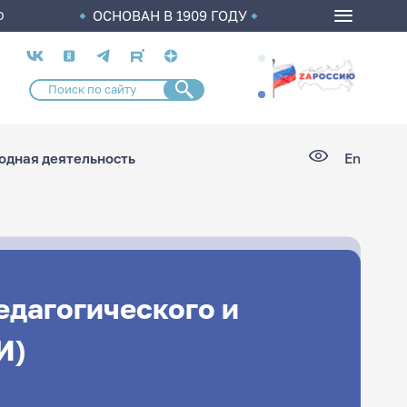
ОСНОВАН В 1909 ГОДУ
О
Социальные
сети
дная деятельность
En
едагогического и
И)