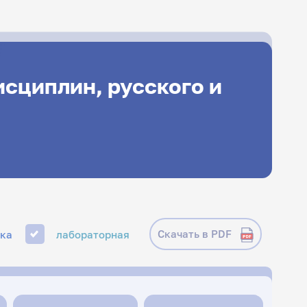
сциплин, русского и
Скачать в PDF
ика
лабораторная