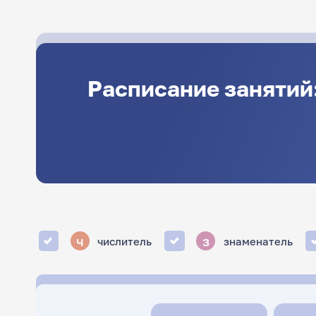
Расписание занятий
ч
з
числитель
знаменатель