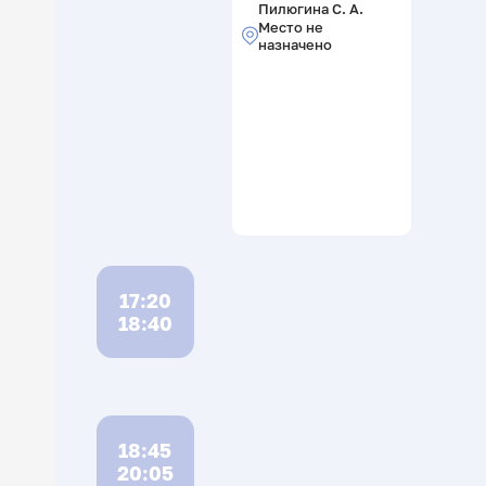
Пилюгина С. А.
Место не
назначено
17:20
18:40
18:45
20:05