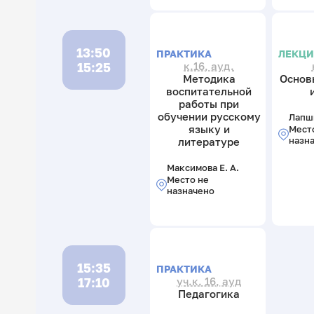
13:50
ПРАКТИКА
ЛЕКЦ
15:25
к.16, ауд.
Методика
Основ
воспитательной
работы при
обучении русскому
Лапши
языку и
Мест
назн
литературе
Максимова Е. А.
Место не
назначено
15:35
ПРАКТИКА
17:10
уч.к. 16, ауд
Педагогика