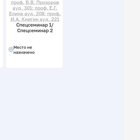
проф. В.В. Прозоров
ауд. 301; проф. Е.Г.
Елина ауд. 208; проф.
И.А. Книгин ауд. 221
Спецсеминар 1/
Спецсеминар 2
Место не
назначено