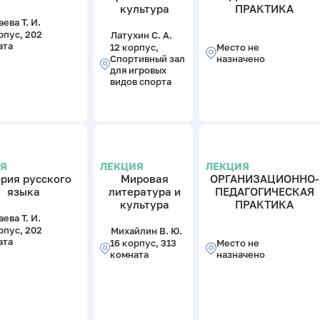
культура
ПРАКТИКА
ева Т. И.
рпус, 202
Латухин С. А.
ата
12 корпус,
Место не
Спортивный зал
назначено
для игровых
видов спорта
ИЯ
ЛЕКЦИЯ
ЛЕКЦИЯ
рия русского
Мировая
ОРГАНИЗАЦИОННО-
языка
литература и
ПЕДАГОГИЧЕСКАЯ
культура
ПРАКТИКА
ева Т. И.
рпус, 202
Михайлин В. Ю.
ата
16 корпус, 313
Место не
комната
назначено