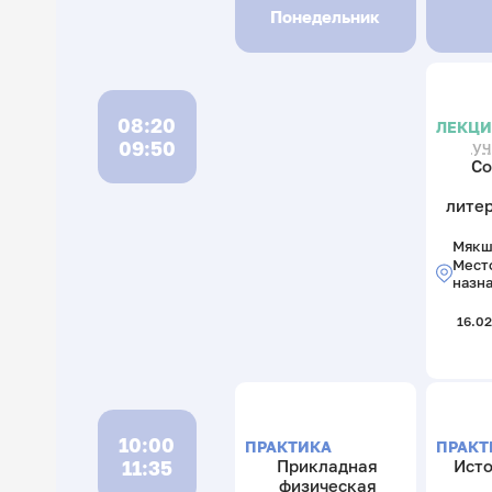
Понедельник
08:20
ЛЕКЦ
09:50
уч
Со
лите
Мякше
Мест
назн
16.02
10:00
ПРАКТИКА
ПРАКТ
11:35
Прикладная
Исто
физическая