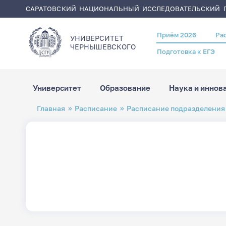
САРАТОВСКИЙ НАЦИОНАЛЬНЫЙ ИССЛЕДОВАТЕЛЬСКИЙ Г
Приём 2026
Ра
Header
УНИВЕРСИТЕТ
menu
ЧЕРНЫШЕВСКОГO
Подготовка к ЕГЭ
Университет
Образование
Наука и иннов
Перейти
Строка
Главная
Расписание
Расписание подразделения
к
навигации
основному
содержанию