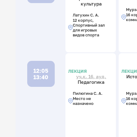
культура
Мурза
16 ко
Латухин С. А.
комн
12 корпус,
Спортивный зал
для игровых
видов спорта
12:05
ЛЕКЦИЯ
ЛЕКЦ
13:40
уч.к. 16, ауд.
Исто
Педагогика
Пилюгина С. А.
Мурза
Место не
16 ко
назначено
комн