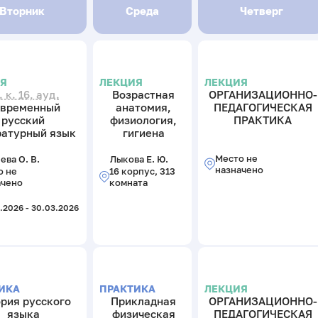
Вторник
Среда
Четверг
ИЯ
ЛЕКЦИЯ
ЛЕКЦИЯ
. к. 16, ауд.
Возрастная
ОРГАНИЗАЦИОННО-
временный
анатомия,
ПЕДАГОГИЧЕСКАЯ
русский
физиология,
ПРАКТИКА
ратурный язык
гигиена
Место не
ва О. В.
Лыкова Е. Ю.
назначено
о не
16 корпус, 313
ачено
комната
.2026 - 30.03.2026
ИКА
ПРАКТИКА
ЛЕКЦИЯ
рия русского
Прикладная
ОРГАНИЗАЦИОННО-
языка
физическая
ПЕДАГОГИЧЕСКАЯ