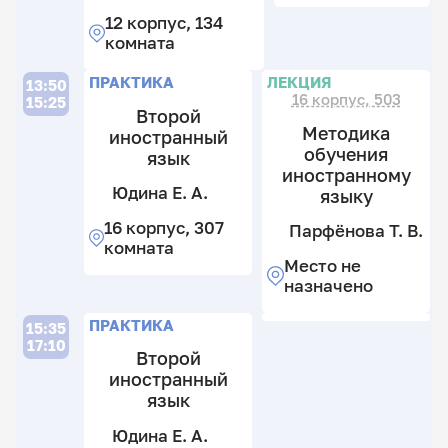
В.
Ю
12 корпус, 134
11
16
комната
к
к
2
2
П
Л
ПРАКТИКА
ЛЕКЦИЯ
13:50
к
к
16 корпус, 503
15:25
Второй
Методика
иностранный
обучения
язык
иностранному
Юдина Е. А.
языку
16 корпус, 307
Парфёнова Т. В.
комната
Место не
П
назначено
Т.
Ф
В.
ПРАКТИКА
15:35
Ю
17:10
М
Б.
Второй
н
иностранный
11
н
язык
к
2
Юдина Е. А.