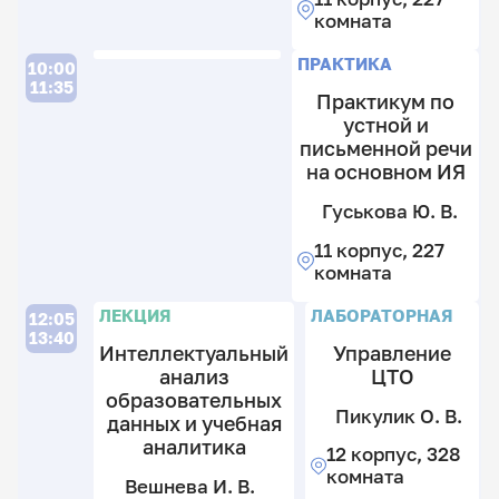
2
комната
к
Л
Л
Л
ПРАКТИКА
10:00
Ф
22.
Ф
11:35
Ю
Практикум по
Ю
Б.
устной и
Б.
К
письменной речи
11
А
11
на основном ИЯ
к
Е.
к
2
П
К
2
Гуськова Ю. В.
11
к
С
И
к
к
11 корпус, 227
Ю
Н
2
комната
к
16
11
к
к
Л
Л
ЛЕКЦИЯ
ЛАБОРАТОРНАЯ
12:05
22.
2
3
13:40
Интеллектуальный
Управление
к
к
анализ
ЦТО
образовательных
Пикулик О. В.
данных и учебная
аналитика
12 корпус, 328
Г
П
комната
Ю
С
Вешнева И. В.