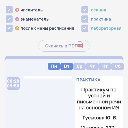
числитель
лекция
ч
знаменатель
практика
з
после смены расписания
лабораторная
↺
Скачать в PDF
Пн
Вт
Ср
Чт
Пт
Сб
Л
П
Л
ПРАКТИКА
08:20
09:50
Практикум по
устной и
К
письменной речи
А
на основном ИЯ
Е.
Гуськова Ю. В.
11
к
11 корпус, 227