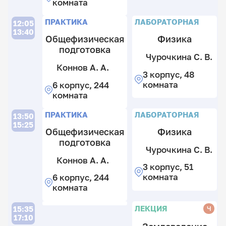
4
комната
А
к
А
2
Л
Л
Л
ПРАКТИКА
ЛАБОРАТОРНАЯ
12:05
к
6
13:40
Общефизическая
Физика
к
подготовка
2
К
К
Чурочкина С. В.
к
Т.
В.
С
Коннов А. А.
3 корпус, 48
Д
В.
А
комната
6 корпус, 244
А
4
4
комната
к
к
4
2
4
к
П
ПРАКТИКА
ЛАБОРАТОРНАЯ
13:50
к
к
2
15:25
Общефизическая
Физика
к
подготовка
Чурочкина С. В.
Коннов А. А.
3 корпус, 51
Лу
Е.
комната
6 корпус, 244
Д.
комната
4
к
П
П
ЛЕКЦИЯ
Ч
15:35
2
17:10
к