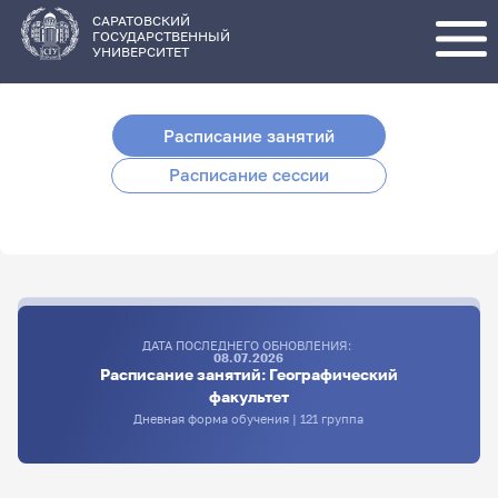
Перейти
к
основному
САРАТОВСКИЙ
содержанию
ГОСУДАРСТВЕННЫЙ
УНИВЕРСИТЕТ
Расписание занятий
Расписание сессии
ДАТА ПОСЛЕДНЕГО ОБНОВЛЕНИЯ:
08.07.2026
Расписание занятий: Географический
факультет
Дневная форма обучения | 121 группа