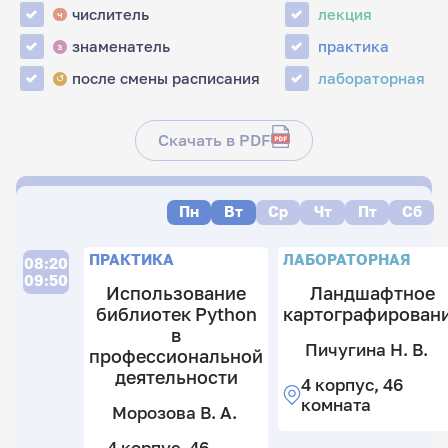
числитель
лекция
ч
знаменатель
практика
з
после смены расписания
лабораторная
↺
Скачать в PDF
Пн
Вт
Ср
Чт
Пт
Сб
ПРАКТИКА
ЛАБОРАТОРНАЯ
08:20
09:50
Использование
Ландшафтное
библиотек Python
картографирован
в
Пичугина Н. В.
профессиональной
деятельности
4 корпус, 46
комната
Морозова В. А.
4 корпус, 46