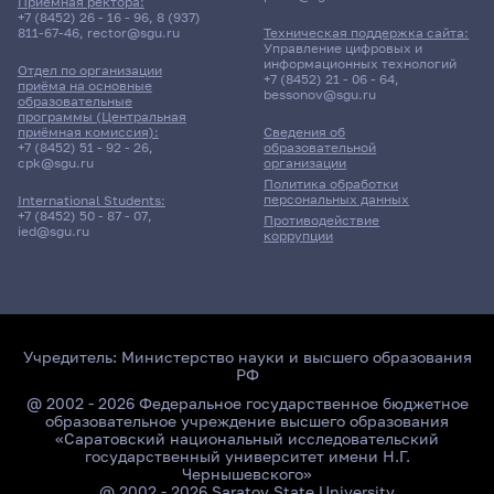
Приёмная ректора:
+7 (8452) 26 - 16 - 96
,
8 (937)
811-67-46
,
rector@sgu.ru
Техническая поддержка сайта:
Управление цифровых и
информационных технологий
Отдел по организации
+7 (8452) 21 - 06 - 64
,
приёма на основные
bessonov@sgu.ru
образовательные
программы (Центральная
приёмная комиссия):
Сведения об
+7 (8452) 51 - 92 - 26
,
образовательной
cpk@sgu.ru
организации
Политика обработки
персональных данных
International Students:
+7 (8452) 50 - 87 - 07
,
Противодействие
ied@sgu.ru
коррупции
Учредитель:
Министерство науки и высшего образования
РФ
@ 2002 - 2026 Федеральное государственное бюджетное
образовательное учреждение высшего образования
«Саратовский национальный исследовательский
государственный университет имени Н.Г.
Чернышевского»
@ 2002 - 2026 Saratov State University