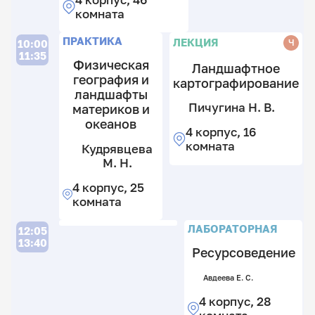
комната
Л
ПРАКТИКА
ЛЕКЦИЯ
Ч
10:00
11:35
Физическая
Ландшафтное
география и
картографирование
ландшафты
Пичугина Н. В.
материков и
океанов
4 корпус, 16
комната
Кудрявцева
М. Н.
И
4 корпус, 25
А
комната
С
Л
ЛАБОРАТОРНАЯ
12:05
1
13:40
к
Ресурсоведение
5
к
Авдеева Е. С.
К
4 корпус, 28
М