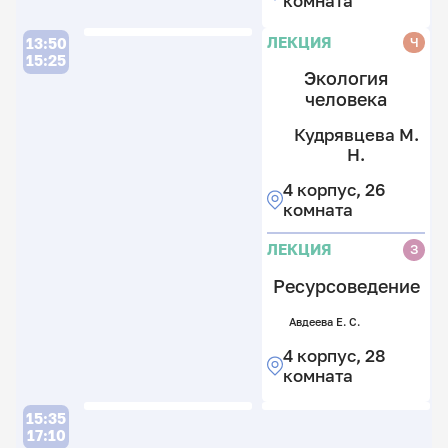
комната
Н
Л
4
ЛЕКЦИЯ
Ч
13:50
к
15:25
2
Экология
к
человека
Кудрявцева М.
Н.
4 корпус, 26
комната
Д
И
ЛЕКЦИЯ
З
К
Ресурсоведение
4
Авдеева Е. С.
к
2
4 корпус, 28
к
комната
Л
15:35
17:10