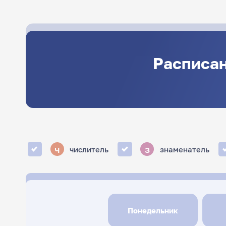
Расписан
ч
з
числитель
знаменатель
Понедельник