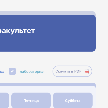
факультет
Скачать в PDF
ика
лабораторная
Пятница
Суббота