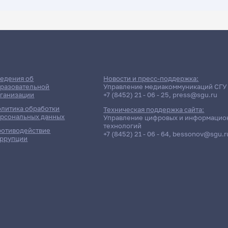
ДАТА ПОСЛЕДНЕГО ОБНОВЛЕНИЯ:
05.02.2026
ние сессии: Геологический ф
едения об
Новости и пресс-поддержка:
разовательной
Управление медиакоммуникаций СГУ
ганизации
+7 (8452) 21 - 06 - 25
,
press@sgu.ru
Дневная форма обучения | 403 группа
литика обработки
Техническая поддержка сайта:
рсональных данных
Управление цифровых и информацио
технологий
отиводействие
+7 (8452) 21 - 06 - 64
,
bessonov@sgu.r
ррупции
чётность / Дисциплина
Препо
Шигаев Витал
зика
Шигаев Витал
зика
Фонин Анатол