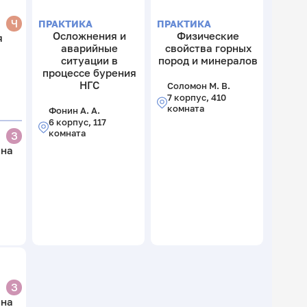
Ч
ПРАКТИКА
ПРАКТИКА
Осложнения и
Физические
я
аварийные
свойства горных
ситуации в
пород и минералов
процессе бурения
НГС
Соломон М. В.
7 корпус, 410
комната
Фонин А. А.
6 корпус, 117
комната
З
 на
З
 на