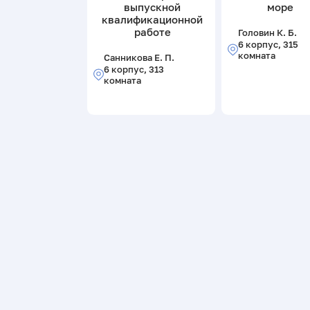
выпускной
море
квалификационной
работе
Головин К. Б.
6 корпус, 315
комната
Санникова Е. П.
6 корпус, 313
комната