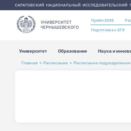
САРАТОВСКИЙ НАЦИОНАЛЬНЫЙ ИССЛЕДОВАТЕЛЬСКИЙ Г
Приём 2026
Ра
Header
УНИВЕРСИТЕТ
menu
ЧЕРНЫШЕВСКОГO
Подготовка к ЕГЭ
Университет
Образование
Наука и иннов
Перейти
Строка
Главная
Расписание
Расписание подразделения
к
навигации
основному
содержанию