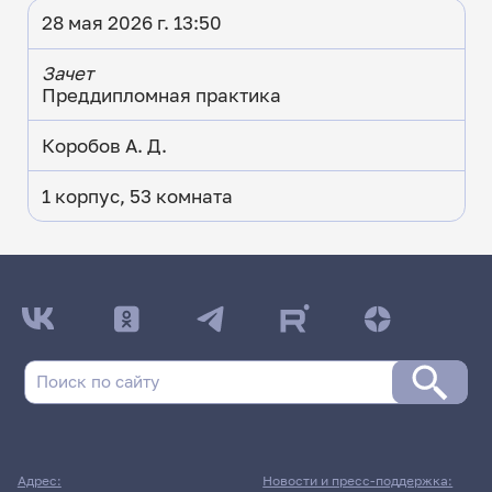
28 мая 2026 г. 13:50
Зачет
Преддипломная практика
Коробов А. Д.
1 корпус, 53 комната
ДАТА ПОСЛЕДНЕГО ОБНОВЛЕНИЯ:
16.04.2026
Расписание сессии: Геологический факультет
Заочная форма обучения | 611 группа
Расписание сессии еще не заполнено!
Адрес:
Новости и пресс-поддержка: