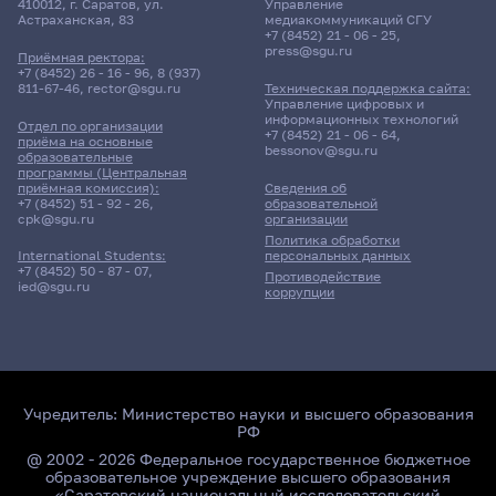
410012, г. Саратов, ул.
Управление
Астраханская, 83
медиакоммуникаций СГУ
+7 (8452) 21 - 06 - 25
,
press@sgu.ru
Приёмная ректора:
+7 (8452) 26 - 16 - 96
,
8 (937)
811-67-46
,
rector@sgu.ru
Техническая поддержка сайта:
Управление цифровых и
информационных технологий
Отдел по организации
+7 (8452) 21 - 06 - 64
,
приёма на основные
bessonov@sgu.ru
образовательные
программы (Центральная
приёмная комиссия):
Сведения об
+7 (8452) 51 - 92 - 26
,
образовательной
cpk@sgu.ru
организации
Политика обработки
персональных данных
International Students:
+7 (8452) 50 - 87 - 07
,
Противодействие
ied@sgu.ru
коррупции
Учредитель:
Министерство науки и высшего образования
РФ
@ 2002 - 2026 Федеральное государственное бюджетное
образовательное учреждение высшего образования
«Саратовский национальный исследовательский