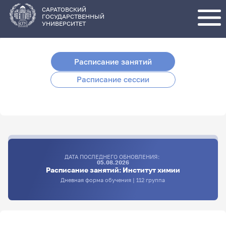
Перейти
к
основному
САРАТОВСКИЙ
содержанию
ГОСУДАРСТВЕННЫЙ
УНИВЕРСИТЕТ
Расписание занятий
Расписание сессии
ДАТА ПОСЛЕДНЕГО ОБНОВЛЕНИЯ:
05.08.2026
Расписание занятий: Институт химии
Дневная форма обучения | 112 группа