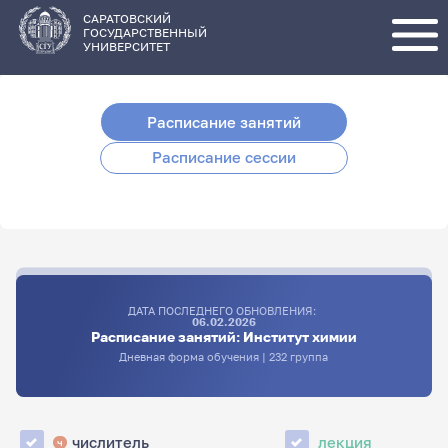
Перейти
к
основному
САРАТОВСКИЙ
содержанию
ГОСУДАРСТВЕННЫЙ
УНИВЕРСИТЕТ
Расписание занятий
Расписание сессии
ДАТА ПОСЛЕДНЕГО ОБНОВЛЕНИЯ:
06.02.2026
Расписание занятий: Институт химии
Дневная форма обучения | 232 группа
числитель
лекция
ч