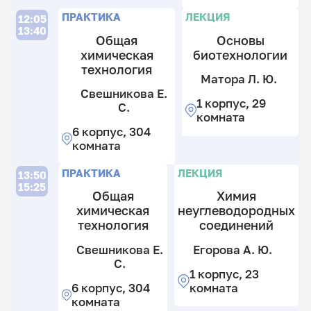
к
к
6
к
6
6
к
П
Л
П
Л
ПРАКТИКА
ЛЕКЦИЯ
12:05
к
к
3
13:40
12.
Общая
Основы
к
химическая
биотехнологии
12.
технология
У
Ва
Матора Л. Ю.
М.
В.
Л
Свешникова Е.
Ю.
1 корпус, 29
З.
О
С.
1
комната
В.
Н
к
6
6 корпус, 304
И
6
к
М
комната
А
к
3
н
к
н
Л
П
Л
6
ПРАКТИКА
ЛЕКЦИЯ
13:50
к
15:25
12.
Общая
Химия
3
химическая
неуглеводородных
к
технология
соединений
У
14.
В.
Л
Свешникова Е.
Егорова А. Ю.
З.
О
С.
1 корпус, 23
В.
Н
6
6 корпус, 304
комната
И
к
М
комната
А