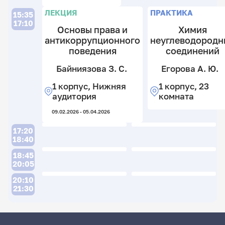
3
н
к
н
6
ЛЕКЦИЯ
ПРАКТИКА
15:35
к
17:10
12.
Основы права и
Химия
3
антикоррупционного
неуглеводородн
к
поведения
соединений
14.
Байниязова З. С.
Егорова А. Ю.
1 корпус, Нижняя
1 корпус, 23
аудитория
комната
09.02.2026 - 05.04.2026
П
17:20
18:40
18:45
20:05
М
20:10
Л
21:30
Ю
И
б