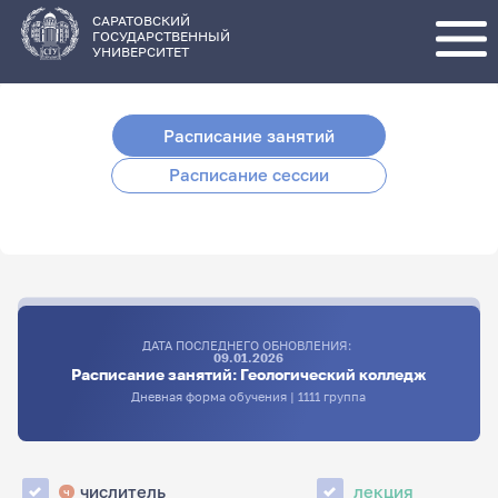
Перейти
к
основному
САРАТОВСКИЙ
содержанию
ГОСУДАРСТВЕННЫЙ
УНИВЕРСИТЕТ
Расписание занятий
Расписание сессии
ДАТА ПОСЛЕДНЕГО ОБНОВЛЕНИЯ:
09.01.2026
Расписание занятий: Геологический колледж
Дневная форма обучения | 1111 группа
числитель
лекция
ч