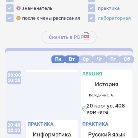
знаменатель
практика
з
после смены расписания
лабораторная
↺
Скачать в PDF
Пн
Вт
Ср
Чт
Пт
Сб
П
Л
П
Л
ЛЕКЦИЯ
09:00
10:30
История
С
Ще
Володина Е. А.
Е.
С
М
Са
С.
Н.
20 корпус, 408
В.
А
В.
2
комната
В.
2
2
к
к
к
Л
Л
Л
П
М
4
ПРАКТИКА
ПРАКТИКА
10:40
4
4
н
к
12:10
Информатика
Русский язык
к
к
н